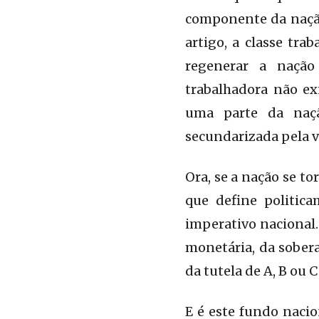
componente da nação
artigo, a classe tra
regenerar a nação
trabalhadora não ex
uma parte da nação
secundarizada pela v
Ora, se a nação se to
que define politic
imperativo nacional.
monetária, da sobera
da tutela de A, B ou
E é este fundo nacio