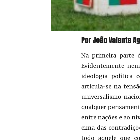
Por João Valente Ag
Na primeira parte d
Evidentemente, nem 
ideologia política
articula-se na tens
universalismo nacio
qualquer pensamento 
entre nações e ao ní
cima das contradiçõ
todo aquele que co