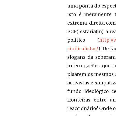
uma ponta do espectr
isto é meramente 
extrema-direita como
PCP) estaria(m) a re
político (
http:/
sindicalistas/
). De f
slogans da soberani
interrogações que 
pisarem os mesmos sl
activistas e simpati
fundo ideológico c
fronteiras entre u
reaccionário? Onde 