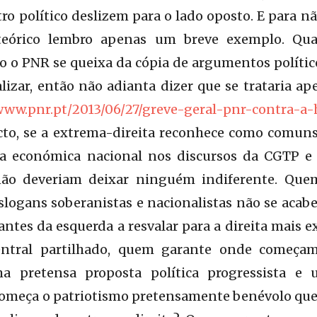
o político deslizem para o lado oposto. E para n
teórico lembro apenas um breve exemplo. Qu
 o PNR se queixa da cópia de argumentos polític
alizar, então não adianta dizer que se trataria 
/www.pnr.pt/2013/06/27/greve-geral-pnr-contra-a-
acto, se a extrema-direita reconhece como comun
a económica nacional nos discursos da CGTP e 
não deveriam deixar ninguém indiferente. Que
ogans soberanistas e nacionalistas não se acabe
zantes da esquerda a resvalar para a direita mais 
entral partilhado, quem garante onde começ
ma pretensa proposta política progressista e 
começa o patriotismo pretensamente benévolo que 