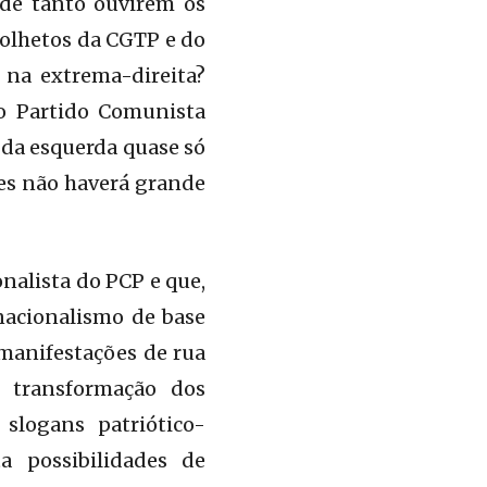
 de tanto ouvirem os
 folhetos da CGTP e do
 na extrema-direita?
o Partido Comunista
 da esquerda quase só
res não haverá grande
nalista do PCP e que,
nacionalismo de base
 manifestações de rua
a transformação dos
slogans patriótico-
a possibilidades de