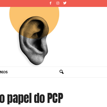
OMOS
 o papel do PCP