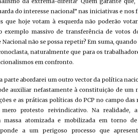
nalismo da extrema-direita? Quem garante que,
uarda do interesse nacional” nas iniciativas e nos
es que hoje votam à esquerda não poderão votar
 exemplo massivo de transferência de votos d
e Nacional não se possa repetir? Em suma, quando
 iconoclasta, naturalmente que para os trabalhado
acionalismos em confronto.
 parte abordarei um outro vector da política nacio
de auxiliar nefastamente à constituição de um 
pções e as práticas políticas do PCP no campo das
ero protesto reivindicativo. Na realidade, 
 massa atomizada e mobilizada em torno de 
esponde a um perigoso processo que apresent