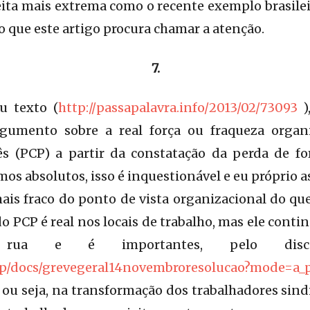
eita mais extrema como o recente exemplo brasil
sco que este artigo procura chamar a atenção.
7.
u texto (
http://passapalavra.info/2013/02/73093
)
gumento sobre a real força ou fraqueza organi
 (PCP) a partir da constatação da perda de for
mos absolutos, isso é inquestionável e eu próprio 
ais fraco do ponto de vista organizacional do que
do PCP é real nos locais de trabalho, mas ele cont
a e é importantes, pelo discurs
gtp/docs/grevegeral14novembroresolucao?mode=a_
 ou seja, na transformação dos trabalhadores sindi