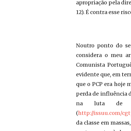
apropriação pela dir
12). É contra esse ri
Noutro ponto do se
considera o meu ar
Comunista Português
evidente que, em ter
que o PCP era hoje m
perda de influência 
na luta de ru
(
http://issuu.com/c
da classe em massas,