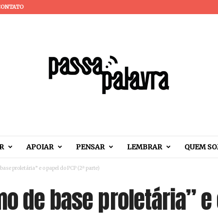
CONTATO
R
APOIAR
PENSAR
LEMBRAR
QUEM S
ase proletária” e o papel do PCP (2ª parte)
o de base proletária” e