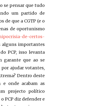
ão se pensar que tudo
ando um partido de
os de que a CGTP (e o
apenas de oportunismo
hipocrisia-de-certos-
s alguns importantes
do PCP, isso levanta
m garante que ao se
 por ajudar votantes,
extrema? Dentro deste
am e onde acabam as
um projecto político
o PCP diz defender e