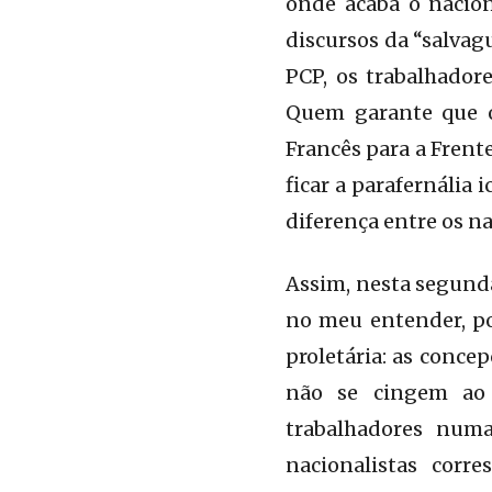
onde acaba o nacio
discursos da “salvag
PCP, os trabalhador
Quem garante que o
Francês para a Frent
ficar a parafernália
diferença entre os n
Assim, nesta segunda
no meu entender, po
proletária: as conce
não se cingem ao m
trabalhadores numa
nacionalistas corr