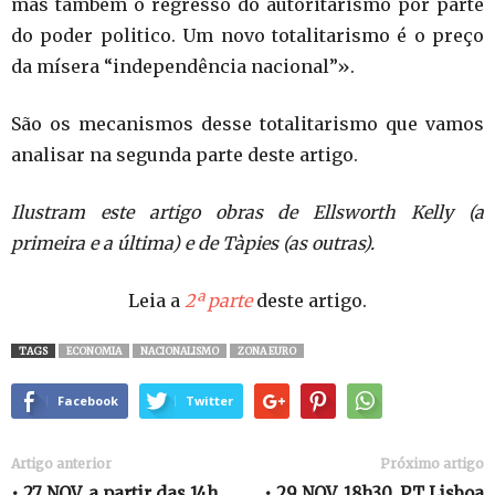
mas também o regresso do autoritarismo por parte
do poder politico. Um novo totalitarismo é o preço
da mísera “independência nacional”».
São os mecanismos desse totalitarismo que vamos
analisar na segunda parte deste artigo.
Ilustram este artigo obras de Ellsworth Kelly (a
primeira e a última) e de Tàpies (as outras).
Leia a
2ª parte
deste artigo.
TAGS
ECONOMIA
NACIONALISMO
ZONA EURO
Facebook
Twitter
Artigo anterior
Próximo artigo
• 27 NOV, a partir das 14h,
• 29 NOV, 18h30, PT Lisboa