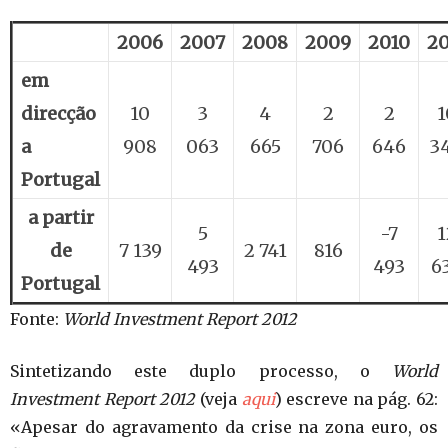
2006
2007
2008
2009
2010
20
em
direcção
10
3
4
2
2
1
a
908
063
665
706
646
3
Portugal
a partir
5
-7
1
de
7 139
2 741
816
493
493
6
Portugal
Fonte:
World Investment Report 2012
Sintetizando este duplo processo, o
World
Investment Report 2012
(veja
aqui
) escreve na pág. 62:
«Apesar do agravamento da crise na zona euro, os