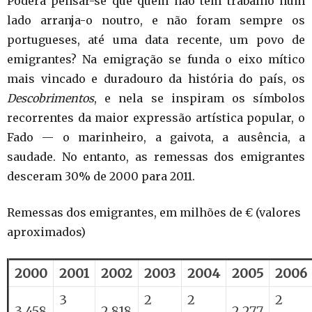
Poderá pensar-se que quem não tem trabalho num
lado arranja-o noutro, e não foram sempre os
portugueses, até uma data recente, um povo de
emigrantes? Na emigração se funda o eixo mítico
mais vincado e duradouro da história do país, os
Descobrimentos
, e nela se inspiram os símbolos
recorrentes da maior expressão artística popular, o
Fado — o marinheiro, a gaivota, a ausência, a
saudade. No entanto, as remessas dos emigrantes
desceram 30% de 2000 para 2011.
Remessas dos emigrantes, em milhões de € (valores
aproximados)
2000
2001
2002
2003
2004
2005
2006
3
2
2
2
3 458
2 818
2 277