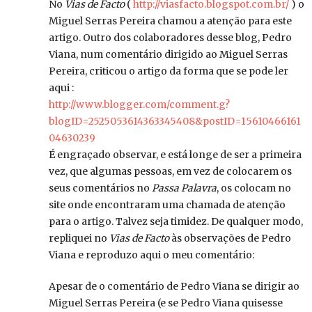
No
Vias de Facto
(
http://viasfacto.blogspot.com.br/
) o
Miguel Serras Pereira chamou a atenção para este
artigo. Outro dos colaboradores desse blog, Pedro
Viana, num comentário dirigido ao Miguel Serras
Pereira, criticou o artigo da forma que se pode ler
aqui :
http://www.blogger.com/comment.g?
blogID=2525053614363345408&postID=15610466161
04630239
É engraçado observar, e está longe de ser a primeira
vez, que algumas pessoas, em vez de colocarem os
seus comentários no
Passa Palavra
, os colocam no
site onde encontraram uma chamada de atenção
para o artigo. Talvez seja timidez. De qualquer modo,
repliquei no
Vias de Facto
às observações de Pedro
Viana e reproduzo aqui o meu comentário:
Apesar de o comentário de Pedro Viana se dirigir ao
Miguel Serras Pereira (e se Pedro Viana quisesse