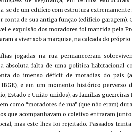
ndições de segurança, em termos estruturais
ata-se de um edifício com estrutura extremamente r
 conta de sua antiga função (edifício garagem). 
l e expulsão dos moradores foi mantida pela Pre
ram a viver sob a marquise, na calçada do próprio 
ílias jogadas na rua permaneceram sobreviv
da absoluta falta de uma política habitacional 
conta do imenso déficit de moradias do país (
 IBGE), e em um momento histórico perverso de
o, Estado e União unidos), as famílias guerreiras
erem como “moradores de rua” (que não eram) dura
cos que acompanhavam o coletivo entraram junto
cial, mas este lhes foi rejeitado. Passados trinta