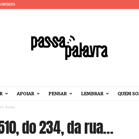
CONTATO
R
APOIAR
PENSAR
LEMBRAR
QUEM S
234, da rua…
510, do 234, da rua…