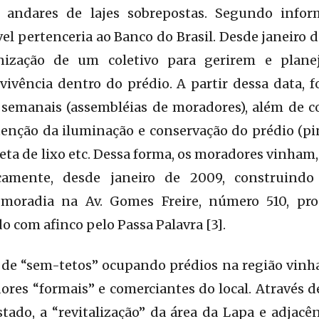
 andares de lajes sobrepostas. Segundo infor
el pertenceria ao Banco do Brasil. Desde janeiro 
ização de um coletivo para gerirem e plane
ivência dentro do prédio. A partir dessa data, f
semanais (assembléias de moradores), além de c
enção da iluminação e conservação do prédio (pi
leta de lixo etc. Dessa forma, os moradores vinham,
camente, desde janeiro de 2009, construind
 moradia na Av. Gomes Freire, número 510, pr
o com afinco pelo Passa Palavra [3].
 de “sem-tetos” ocupando prédios na região vinha
es “formais” e comerciantes do local. Através d
stado, a “revitalização” da área da Lapa e adjacê