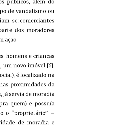
os públicos, além do
tipo de vandalismo ou
iam-se: comerciantes
 parte dos moradores
m ação.
s, homens e crianças
 um novo imóvel [6].
cial), é localizado na
 nas proximidades da
, já servia de moradia
 pra quem) e possuía
o o “proprietário” –
vidade de moradia e