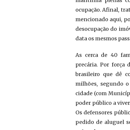
mantinha plenas co
ocupação. Afinal, tr
mencionado aqui, por
desocupação do imóve
data os mesmos passa
As cerca de 40 fam
precária. Por força 
brasileiro que dê 
milhões, segundo o
cidade (com Municípi
poder público a viv
Os defensores públi
pedido de aluguel so