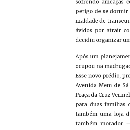
sofrendo ameaças c
perigo de se dormir 
maldade de transeun
ávidos por atrair c
decidiu organizar um
Após um planejament
ocupou na madrugada
Esse novo prédio, pr
Avenida Mem de Sá (
Praça da Cruz Vermelh
para duas famílias
também uma loja de
também morador – f