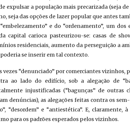
de expulsar a população mais precarizada (seja de
o, seja das opções de lazer popular que antes t
do “embelezamento” e do “ordenamento”, um dos
a capital carioca pasteurizou-se: casas de sho
mínios residenciais, aumento da perseguição a am
poderia se inserir em tal contexto.
s vezes “denunciado” por comerciantes vizinhos,
tra ao lado do edifício, sob a alegação de “b
talmente injustificadas (“bagunças” de outras cl
am denúncias), as alegações feitas contra os se
o”, “desordem” e “antiestética”. E, claramente,
mo para os padrões esperados pelos vizinhos.