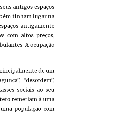
 seus antigos espaços
ambém tinham lugar na
 espaços antigamente
ws com altos preços,
bulantes. A ocupação
 principalmente de um
agunça”, “desordem”,
asses sociais ao seu
m-teto remetiam à uma
 à uma população com