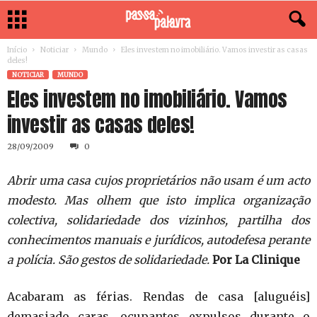
Início
Noticiar
Mundo
Eles investem no imobiliário. Vamos investir as casas
deles!
NOTICIAR
MUNDO
Eles investem no imobiliário. Vamos
investir as casas deles!
28/09/2009
0
Abrir uma casa cujos proprietários não usam é um acto
modesto. Mas olhem que isto implica organização
colectiva, solidariedade dos vizinhos, partilha dos
conhecimentos manuais e jurídicos, autodefesa perante
a polícia. São gestos de solidariedade.
Por La Clinique
Acabaram as férias. Rendas de casa [aluguéis]
demasiado caras, ocupantes expulsos durante o