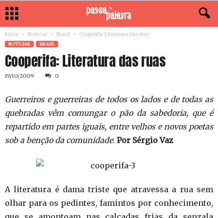
Início
Noticiar
Brasil
Cooperifa: Literatura das ruas
NOTICIAR
BRASIL
Cooperifa: Literatura das ruas
19/10/2009
0
Guerreiros e guerreiras de todos os lados e de todas as
quebradas vêm comungar o pão da sabedoria, que é
repartido em partes iguais, entre velhos e novos poetas
sob a benção da comunidade
.
Por Sérgio Vaz
A literatura é dama triste que atravessa a rua sem
olhar para os pedintes, famintos por conhecimento,
que se amontoam nas calçadas frias da senzala