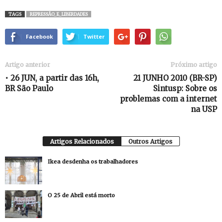
TAGS
REPRESSÃO_E_LIBERDADES
Facebook
Twitter
Artigo anterior
Próximo artigo
• 26 JUN, a partir das 16h,
21 JUNHO 2010 (BR-SP)
BR São Paulo
Sintusp: Sobre os
problemas com a internet
na USP
Artigos Relacionados
Outros Artigos
Ikea desdenha os trabalhadores
O 25 de Abril está morto