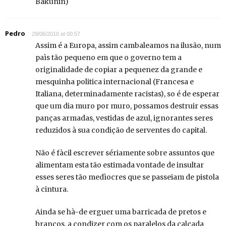
Bakunin)
Pedro
29/06/2010 at 00:57
Assim é a Europa, assim cambaleamos na ilusão, num
paìs tão pequeno em que o governo tem a
originalidade de copiar a pequenez da grande e
mesquinha politica internacional (Francesa e
Italiana, determinadamente racistas), so é de esperar
que um dia muro por muro, possamos destruir essas
panças armadas, vestidas de azul, ignorantes seres
reduzidos à sua condição de serventes do capital.
Não é fàcil escrever sériamente sobre assuntos que
alimentam esta tão estimada vontade de insultar
esses seres tão medìocres que se passeiam de pistola
à cintura.
Ainda se hà-de erguer uma barricada de pretos e
brancos, a condizer com os paralelos da calçada