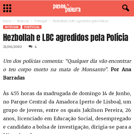
Início
Noticiar
Portugal
Hezbollah e LBC agredidos pela Polícia
NOTICIAR
PORTUGAL
Hezbollah e LBC agredidos pela Polícia
21/06/2010
4
Um dos polícias comenta: “Qualquer dia vão encontrar
o teu corpo morto na mata de Monsanto”
.
Por Ana
Barradas
Às 4:55 horas da madrugada de domingo 14 de Junho,
no Parque Central da Amadora [perto de Lisboa], um
grupo de jovens, entre os quais Jakilson Pereira, 26
anos, licenciado em Educação Social, desempregado
e candidato a bolsa de investigação, dirigia-se para a