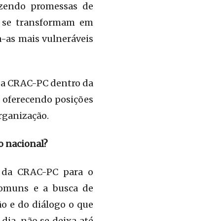
azendo promessas de
e se transformam em
a-as mais vulneráveis
 a CRAC-PC dentro da
, oferecendo posições
rganização.
o nacional?
ão da CRAC-PC para o
comuns e a busca de
ão e do diálogo o que
dia, não se deixa até