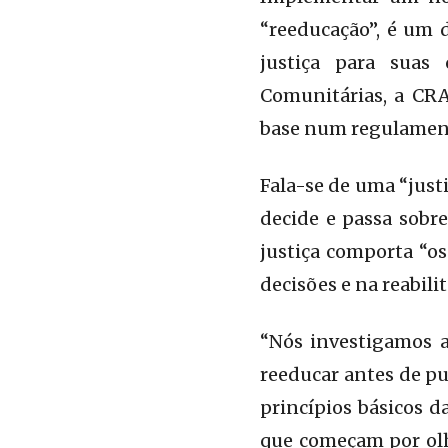
“reeducação”, é um 
justiça para suas
Comunitárias, a CRA
base num regulamento
Fala-se de uma “just
decide e passa sobre
justiça comporta “o
decisões e na reabil
“Nós investigamos a
reeducar antes de pun
princípios básicos 
que começam por olh