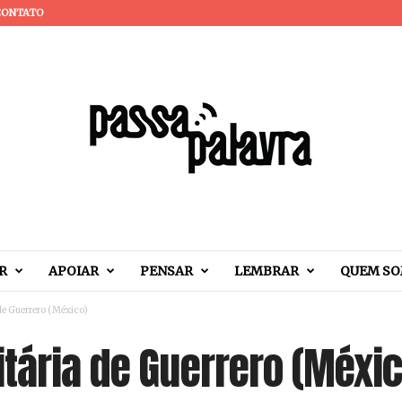
CONTATO
R
APOIAR
PENSAR
LEMBRAR
QUEM S
de Guerrero (México)
tária de Guerrero (Méxic