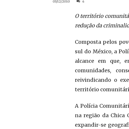
03/12/2010
6
O território comunit
redução da criminalid
Composta pelos povo
sul do México, a Po
alcance em que, e
comunidades, cons
reivindicando o ex
território comunitári
A Polícia Comunitári
na região da Chica 
expandir-se geograf