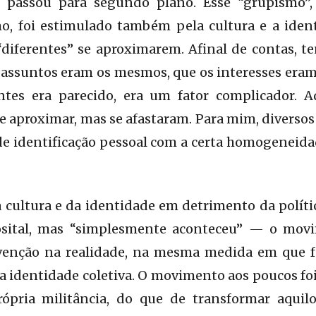
de passou para segundo plano. Esse “grupismo”
, foi estimulado também pela cultura e a identi
 “diferentes” se aproximarem. Afinal de contas, t
assuntos eram os mesmos, que os interesses eram
antes era parecido, era um fator complicador. A
e aproximar, mas se afastaram. Para mim, diverso
 de identificação pessoal com a certa homogeneid
 cultura e da identidade em detrimento da polít
posital, mas “simplesmente aconteceu” — o mov
venção na realidade, na mesma medida em que f
 identidade coletiva. O movimento aos poucos foi
ópria militância, do que de transformar aquil