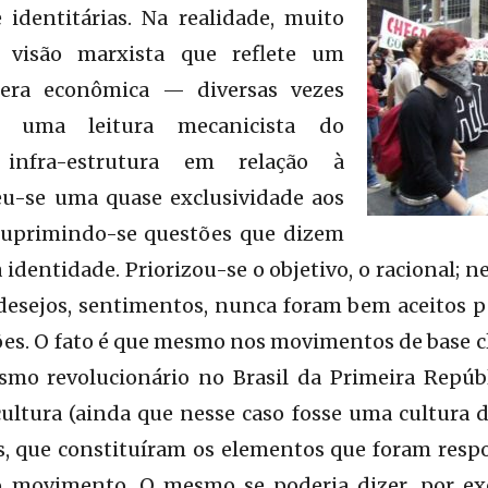
 identitárias. Na realidade, muito
visão marxista que reflete um
fera econômica — diversas vezes
 uma leitura mecanicista do
infra-estrutura em relação à
eu-se uma quase exclusividade aos
 suprimindo-se questões que dizem
à identidade. Priorizou-se o objetivo, o racional; n
desejos, sentimentos, nunca foram bem aceitos pe
es. O fato é que mesmo nos movimentos de base cla
ismo revolucionário no Brasil da Primeira Repúb
ltura (ainda que nesse caso fosse uma cultura de
as, que constituíram os elementos que foram resp
o movimento. O mesmo se poderia dizer, por ex