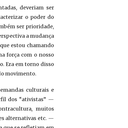
ntadas, deveriam ser
acterizar o poder do
mbém ser prioridade,
 perspectiva a mudança
 o que estou chamando
uma força com o nosso
o. Era em torno disso
, do movimento.
emandas culturais e
fil dos “ativistas” —
ontracultura, muitos
es alternativas etc. —
va que se refletiam em