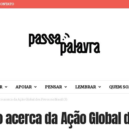
CONTATO
R
APOIAR
PENSAR
LEMBRAR
QUEM S
co acerca da Ação Global dos Povos no Brasil (3)
o acerca da Ação Global 