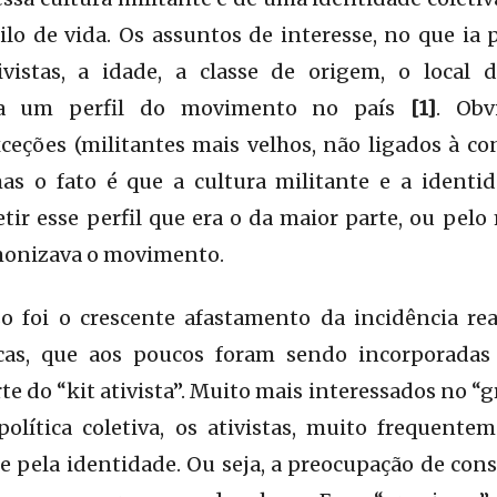
o de vida. Os assuntos de interesse, no que ia p
vistas, a idade, a classe de origem, o local 
ava um perfil do movimento no país
[1]
. Obv
xceções (militantes mais velhos, não ligados à con
mas o fato é que a cultura militante e a identi
tir esse perfil que era o da maior parte, ou pel
monizava o movimento.
o foi o crescente afastamento da incidência rea
icas, que aos poucos foram sendo incorporad
arte do “kit ativista”. Muito mais interessados no
olítica coletiva, os ativistas, muito frequentem
a e pela identidade. Ou seja, a preocupação de con