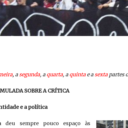
meira
,
a
segunda
, a
quarta
, a
quinta
e a
sexta
partes d
MULADA SOBRE A CRÍTICA
ntidade e a política
ca deu sempre pouco espaço às