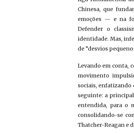
Chinesa, que funda
emoções — e na for
Defender o classis
identidade. Mas, inf
de “desvios pequeno
Levando em conta, c
movimento impulsi
sociais, enfatizando
seguinte: a principa
entendida, para o 
consolidando-se co
Thatcher-Reagan e do