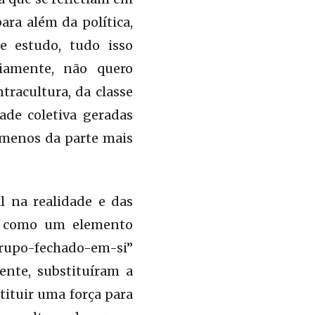
ara além da política,
de estudo, tudo isso
iamente, não quero
tracultura, da classe
dade coletiva geradas
o menos da parte mais
l na realidade e das
as como um elemento
 “grupo-fechado-em-si”
ente, substituíram a
stituir uma força para