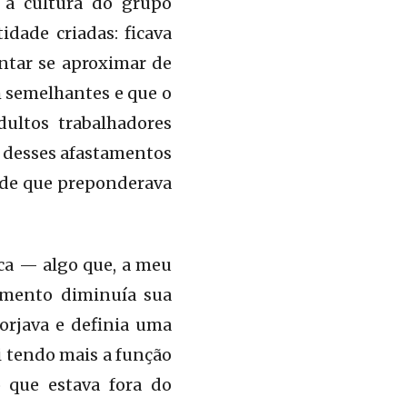
, a cultura do grupo
dade criadas: ficava
entar se aproximar de
 semelhantes e que o
dultos trabalhadores
s desses afastamentos
ade que preponderava
ica — algo que, a meu
imento diminuía sua
orjava e definia uma
 tendo mais a função
o que estava fora do