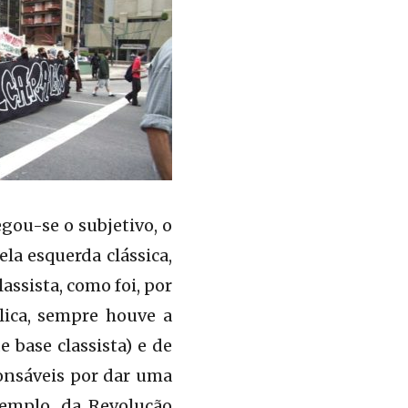
egou-se o subjetivo, o
la esquerda clássica,
ssista, como foi, por
lica, sempre houve a
 base classista) e de
onsáveis por dar uma
emplo, da Revolução