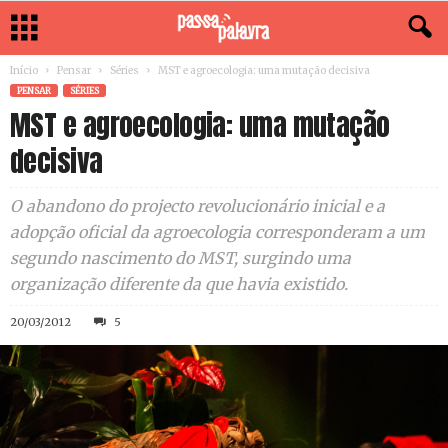
Início
Pensar
Séries
MST e agroecologia: uma mutação decisiva
PENSAR
SÉRIES
MST e agroecologia: uma mutação
decisiva
O abandono do projecto revolucionário inicial e a
adopção oficial da agroecologia corresponderam a um
segundo nascimento do MST, surgindo uma
organização diferente da que havia existido.
20/03/2012
5