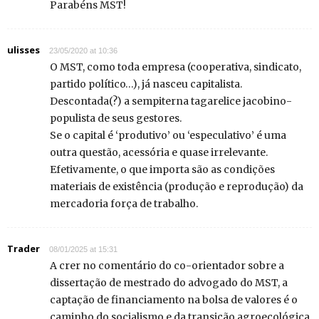
Parabéns MST!
ulisses
23/05/2020 at 10:36
O MST, como toda empresa (cooperativa, sindicato,
partido político…), já nasceu capitalista.
Descontada(?) a sempiterna tagarelice jacobino-
populista de seus gestores.
Se o capital é ‘produtivo’ ou ‘especulativo’ é uma
outra questão, acessória e quase irrelevante.
Efetivamente, o que importa são as condições
materiais de existência (produção e reprodução) da
mercadoria força de trabalho.
Trader
08/01/2025 at 15:31
A crer no comentário do co-orientador sobre a
dissertação de mestrado do advogado do MST, a
captação de financiamento na bolsa de valores é o
caminho do socialismo e da transição agroecológica.