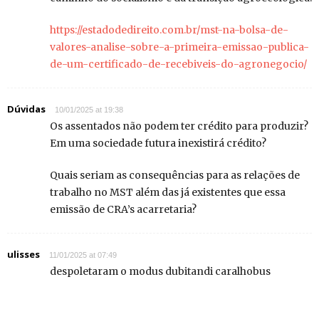
https://estadodedireito.com.br/mst-na-bolsa-de-
valores-analise-sobre-a-primeira-emissao-publica-
de-um-certificado-de-recebiveis-do-agronegocio/
Dúvidas
10/01/2025 at 19:38
Os assentados não podem ter crédito para produzir?
Em uma sociedade futura inexistirá crédito?
Quais seriam as consequências para as relações de
trabalho no MST além das já existentes que essa
emissão de CRA’s acarretaria?
ulisses
11/01/2025 at 07:49
despoletaram o modus dubitandi caralhobus