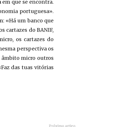
a em que se encontra.
conomia portuguesa».
am: «Há um banco que
os cartazes do BANIF,
icro, os cartazes do
mesma perspectiva os
o âmbito micro outros
Faz das tuas vitórias
Próximo artigo