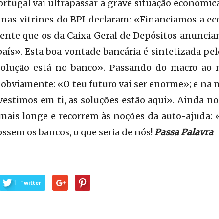
ortugal vai ultrapassar a grave situação económic
s nas vitrines do BPI declaram: «Financiamos a e
mente que os da Caixa Geral de Depósitos anunci
aís». Esta boa vontade bancária é sintetizada pel
olução está no banco». Passando do macro ao m
obviamente: «O teu futuro vai ser enorme»; e na 
estimos em ti, as soluções estão aqui». Ainda n
mais longe e recorrem às noções da auto-ajuda: «
ossem os bancos, o que seria de nós!
Passa Palavra
Twitter