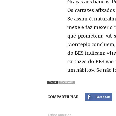
Graças aos bancos, P
Os cartazes afixado
Se assim é, natural
mexe e faz mexer o p
que prometem: «A s
Montepio concluem, 
do BES indicam: «Inv
cartazes do BES vão 
um hábito». Se não f
TAGS
ECONOMIA
COMPARTILHAR
Facebook
Artigo anterior