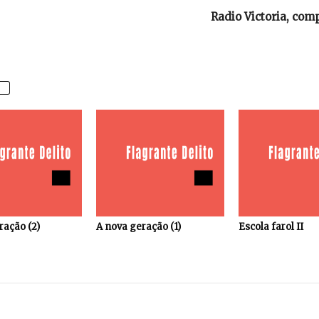
Radio Victoria, com
ração (2)
A nova geração (1)
Escola farol II