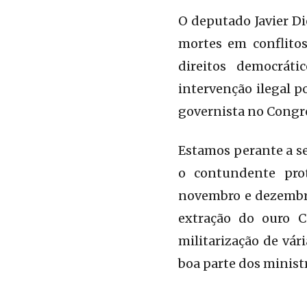
O deputado Javier D
mortes em conflito
direitos democráti
intervenção ilegal p
governista no Congr
Estamos perante a s
o contundente pro
novembro e dezembro
extração do ouro C
militarização de vá
boa parte dos minist