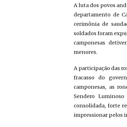
A luta dos povos and
departamento de Ca
cerimônia de sauda
soldados foram expul
camponesas detiver
menores.
A participação das r
fracasso do gover
camponesas, as ron
Sendero Luminoso 
consolidada, forte 
impressionar pelos 