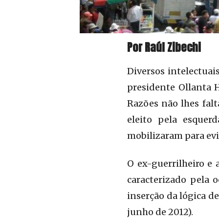
Por Raúl Zibechi
Diversos intelectuai
presidente Ollanta H
Razões não lhes fal
eleito pela esquer
mobilizaram para evit
O ex-guerrilheiro e 
caracterizado pela 
inserção da lógica de
junho de 2012).