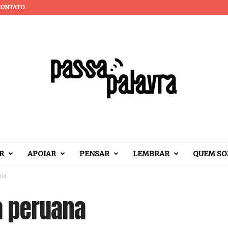
CONTATO
R
APOIAR
PENSAR
LEMBRAR
QUEM S
ana
a peruana