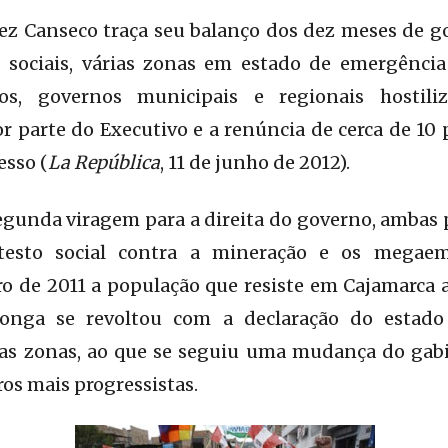
iez Canseco traça seu balanço dos dez meses de g
s sociais, várias zonas em estado de emergênc
cos, governos municipais e regionais hostil
or parte do Executivo e a renúncia de cerca de 10
esso (
La República
, 11 de junho de 2012).
egunda viragem para a direita do governo, ambas 
testo social contra a mineração e os megae
 de 2011 a população que resiste em Cajamarca a
onga se revoltou com a declaração do estad
rias zonas, ao que se seguiu uma mudança do gabi
ros mais progressistas.