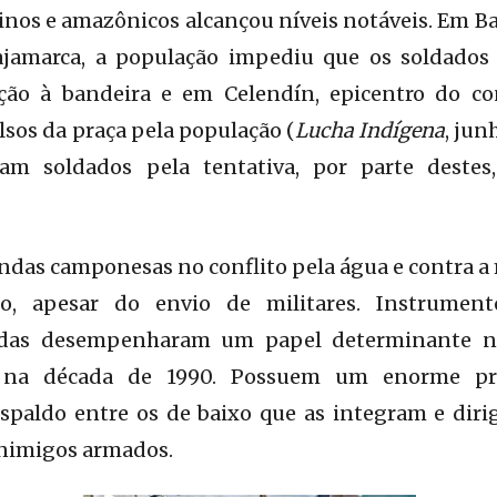
inos e amazônicos alcançou níveis notáveis. Em 
jamarca, a população impediu que os soldados 
ção à bandeira e em Celendín, epicentro do co
sos da praça pela população (
Lucha Indígena
, jun
am soldados pela tentativa, por parte destes,
ondas camponesas no conflito pela água e contra a
no, apesar do envio de militares. Instrumen
das desempenharam um papel determinante na
na década de 1990. Possuem um enorme pres
respaldo entre os de baixo que as integram e dir
inimigos armados.