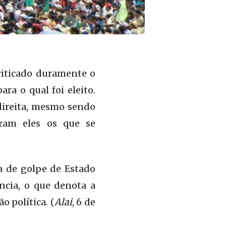
criticado duramente o
ra o qual foi eleito.
direita, mesmo sendo
oram eles os que se
ta de golpe de Estado
ncia, o que denota a
o política. (
Alai
, 6 de