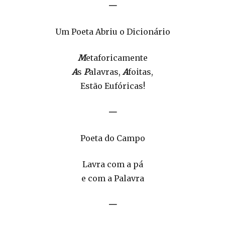
—
Um Poeta Abriu o Dicionário
M
etaforicamente
A
s
P
alavras,
A
foitas,
Estão Eufóricas!
—
Poeta do Campo
Lavra com a pá
e com a Palavra
—