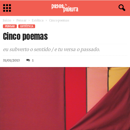
Início
Pensar
Estética
Cinco poemas
PENSAR
ESTÉTICA
Cinco poemas
eu subverto o sentido / e tu versa o passado.
31/01/2013
1