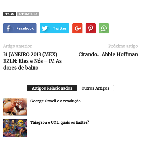
TAGS
LITERATURA
Facebook
Twitter
Artigo anterior
Próximo artigo
31 JANEIRO 2013 (MEX)
Citando… Abbie Hoffman
EZLN: Eles e Nós – IV. As
dores de baixo
Artigos Relacionados
Outros Artigos
George Orwell e a revolução
Thiagson e UOL: quais os limites?