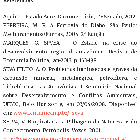
Referências
Aquiri – Estado Acre. Documentário, TVSenado, 2012.
FERREIRA, M. R. A Ferrovia do Diabo. São Paulo:
Melhoramentos/Furnas, 2004. 2ª Edição.
MARQUES, G. SPVEA – O Estado na crise do
desenvolvimento regional amazônico. Revista de
Economia Política, jan-2013, p. 163-198.
SEVÁ FILHO, A. O. Problemas intrínsecos e graves da
expansão mineral, metalúrgica, petrolífera, e
hidrelétrica nas Amazônias. I Seminário Nacional
sobre Desenvolvimento e Conflitos Ambientais,
UFMG, Belo Horizonte, em 03/04/2008. Disponível
em:
www.fem.unicamp.br/~seva
.
SHIVA, V. Biopirataria: a Pilhagem da Natureza e do
Conhecimento. Petrópolis: Vozes, 2001.
http://www.santoantonioenergia.com.br/hotsite/