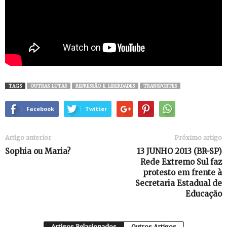
TAGS
OUTRAS_LUTAS
REPRESSÃO_E_LIBERDADES
TRANSPORTES
Facebook
Twitter
Artigo anterior
Próximo artigo
Sophia ou Maria?
13 JUNHO 2013 (BR-SP)
Rede Extremo Sul faz
protesto em frente à
Secretaria Estadual de
Educação
Artigos Relacionados
Outros Artigos