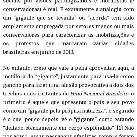
sociais por visões patologizantes e moralistas (e
conservadoras) é real. E exatamente a analogia com
um “gigante que se levanta” ou “acorda” tem sido
amplamente empregada por setores menos ou mais
conservadores para caracterizar as mobilizações e
os protestos que marcaram várias cidades
brasileiras em junho de 2013.
No entanto, creio que vale a pena aproveitar, aqui, a
metáfora do “gigante”, justamente para usá-la como
gancho para fazer uma alusão provocativa a dois dos
trechos mais irritantes do
Hino Nacional Brasileiro
: o
primeiro é aquele que apresenta o país e seu povo
como um “gigante pela própria natureza”; o segundo
é o que, pouco depois, vê o “gigante” como estando
“deitado eternamente em berço esplêndido”.
[1]
Não
por acaso, essas passagens ufanistas sempre foram