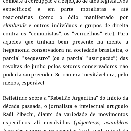
combate à corrupção e a rejeição de atos legislativos
específicos) e, em parte, moralistas e até
reacionárias (como o ódio manifestado por
skinheads
e outros indivíduos e grupos de direita
contra os “comunistas”, os “vermelhos” etc.). Para
aqueles que tinham bem presente na mente a
hegemonia conservadora na sociedade brasileira, o
parcial “sequestro” (ou a parcial “usurpação”) das
revoltas de junho pelos setores conservadores não
poderia surpreender. Se não era inevitável era, pelo
menos, esperável.
Refletindo sobre a “Rebelião Argentina” do início da
década passada, o jornalista e intelectual uruguaio
Raúl Zibechi, diante da variedade de movimentos
específicos ali envolvidos (
piqueteros
,
asambleas
barriales
,
empresas recuperadas
…) e da multiplicidade