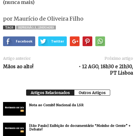
(nunca mais)
por Maurício de Oliveira Filho
TAGS
REPRESSÃO_E_LIBERDADES
Facebook
Twitter
Artigo anterior
Próximo artigo
Mãos ao alto!
• 12 AGO, 18h30 e 21h30,
PT Lisboa
Artigos Relacionados
Outros Artigos
Nota ao Comitê Nacional da LSR
[São Paulo] Exibição do documentário “Moinho de Gente” +
Debate!