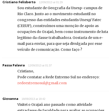
Cristiano Felisberto
12/09/2013 at 01:29
Sou estudante de Geografia da Unesp-campus de
Rio Claro. Junto ao o movimento estudantil no
congresso das entidades estudantis Unesp/ Fatec
(CEEUF), construímos uma monção de apoio as
ocupações do Grajaú, bem como instrumento de luta
legitimo da classe trabalhadora. Gostaria de um e-
mail para enviar, para que seja divulgada por esse
veículo de comunicação. Como faço ?
Passa Palavra
12/09/2013 at 01:37
Cristiano,
Pode contatar a Rede Extremo Sul no endereço:
redeextremosul@gmail.com
Giovanna
18/09/2013 at 18:42
Visitei o Grajaú ano passado como atividade
extraclasse de faculdade para avaliar as ocupações