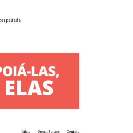
 respeitada
Início
Quem Somos
Contato