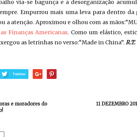
alho via-se bagunça e a desorganização acumul
empre. Empurrou mais uma leva para dentro da 
u a atenção. Aproximou e olhou com as mãos:“M
as Finanças Americanas
. Como um elástico, estic
nxergou as letrinhas no verso:“Made in China”.
R.T.
Twitter
ras e moradores do
11 DEZEMBRO 2014
o!