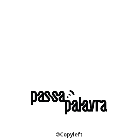
©
Copyleft