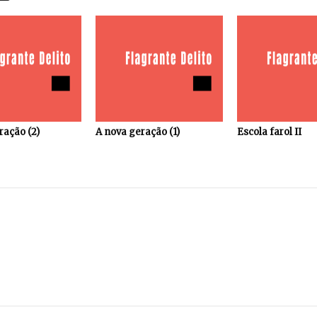
ração (2)
A nova geração (1)
Escola farol II