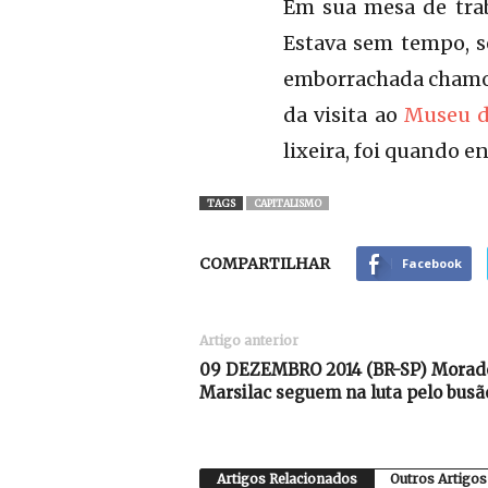
Em sua mesa de trab
Estava sem tempo, s
emborrachada chamo
da visita ao
Museu d
lixeira, foi quando e
TAGS
CAPITALISMO
COMPARTILHAR
Facebook
Artigo anterior
09 DEZEMBRO 2014 (BR-SP) Morado
Marsilac seguem na luta pelo busã
Artigos Relacionados
Outros Artigos