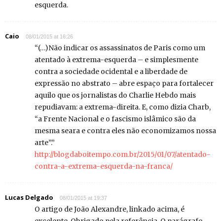
esquerda.
Caio
08/01/2015 at 16:26
“(…)Não indicar os assassinatos de Paris como um
atentado à extrema-esquerda – e simplesmente
contra a sociedade ocidental e a liberdade de
expressão no abstrato – abre espaço para fortalecer
aquilo que os jornalistas do Charlie Hebdo mais
repudiavam: a extrema-direita. E, como dizia Charb,
“a Frente Nacional e o fascismo islâmico são da
mesma seara e contra eles não economizamos nossa
arte”.”
http://blogdaboitempo.com.br/2015/01/07/atentado-
contra-a-extrema-esquerda-na-franca/
Lucas Delgado
08/01/2015 at 19:37
O artigo de João Alexandre, linkado acima, é
excelente. Obrigado pela referência. O parágrafo