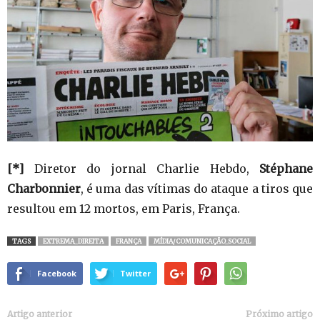
[*]
Diretor do jornal Charlie Hebdo,
Stéphane
Charbonnier
, é uma das vítimas do ataque a tiros que
resultou em 12 mortos, em Paris, França.
TAGS
EXTREMA_DIREITA
FRANÇA
MÍDIA/COMUNICAÇÃO_SOCIAL
Facebook
Twitter
Artigo anterior
Próximo artigo