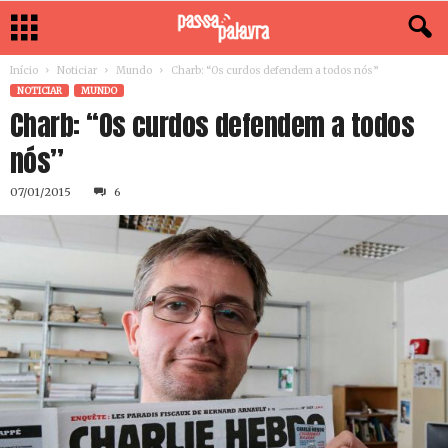
Início
Noticiar
Mundo
Charb: “Os curdos defendem a todos nós”
NOTICIAR
MUNDO
Charb: “Os curdos defendem a todos
nós”
07/01/2015
6