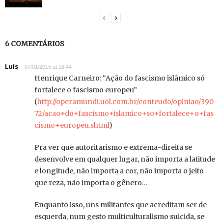
6 COMENTÁRIOS
Luís
07/01/2015 at 18:44
Henrique Carneiro: “Ação do fascismo islâmico só
fortalece o fascismo europeu”
(
http://operamundi.uol.com.br/conteudo/opiniao/390
72/acao+do+fascismo+islamico+so+fortalece+o+fas
cismo+europeu.shtml
)
Pra ver que autoritarismo e extrema-direita se
desenvolve em qualquer lugar, não importa a latitude
e longitude, não importa a cor, não importa o jeito
que reza, não importa o gênero…
Enquanto isso, uns militantes que acreditam ser de
esquerda, num gesto multiculturalismo suicida, se