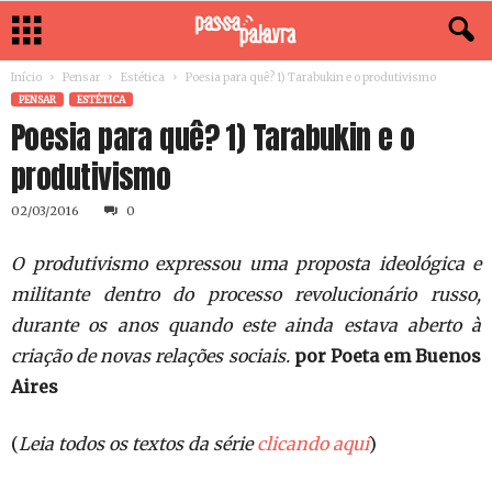
Início
Pensar
Estética
Poesia para quê? 1) Tarabukin e o produtivismo
PENSAR
ESTÉTICA
Poesia para quê? 1) Tarabukin e o
produtivismo
02/03/2016
0
O produtivismo expressou uma proposta ideológica e
militante dentro do processo revolucionário russo,
durante os anos quando este ainda estava aberto à
criação de novas relações sociais.
por Poeta em Buenos
Aires
(
Leia todos os textos da série
clicando aqui
)