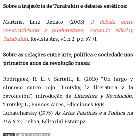
Sobre a trajetória de Tarabukin e debates estéticos:
Martins, Luiz Renato (2003)
O debate entre
construtivismo e produtivismo, segundo Nikolay
Tarabukin
. Revista Ars, v.1 n.2, pp. 57-71
Sobre as relações entre arte, política e sociedade nos
primeiros anos da revolução russa:
Rodriguez, R. L. y Sartelli, E. (2015) “Un largo y
sinuoso surco rojo: Trotsky, la literatura y la
revolución”, introdução de
Literatura y Revolución
,
Trotsky, L.; Buenos Aires, Edicciones RyR
Lunatcharsky (1975)
As Artes Plásticas e a Política na
U.R.S.S.
; Lisboa, Editorial Estampa
TAGS
ARTE
LITERATURA