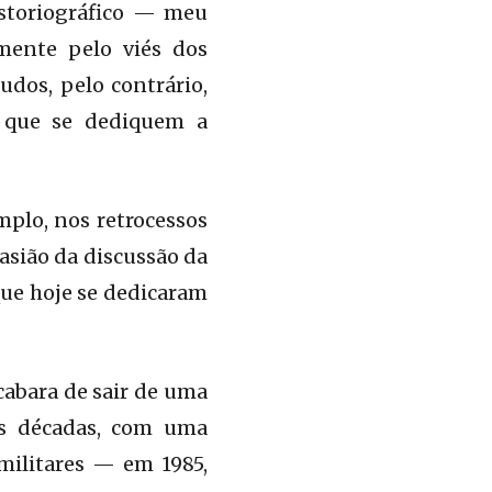
istoriográfico — meu
mente pelo viés dos
udos, pelo contrário,
s que se dediquem a
mplo, nos retrocessos
asião da discussão da
que hoje se dedicaram
abara de sair de uma
as décadas, com uma
militares — em 1985,