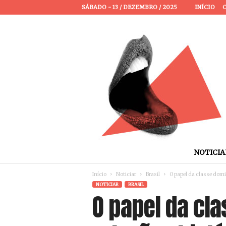
SÁBADO - 13 / DEZEMBRO / 2025
INÍCIO
P
a
s
s
a
NOTICIA
P
a
Início
Noticiar
Brasil
O papel da classe domin
l
NOTICIAR
BRASIL
a
O papel da cla
v
r
a