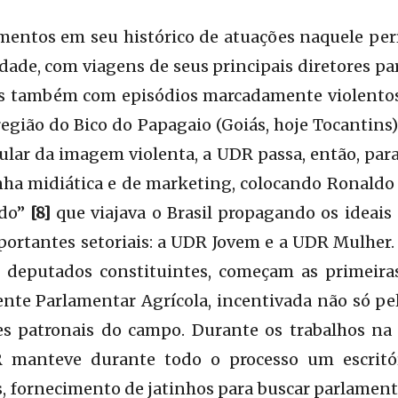
entos em seu histórico de atuações naquele per
dade, com viagens de seus principais diretores p
as também com episódios marcadamente violentos
região do Bico do Papagaio (Goiás, hoje Tocantin
lar da imagem violenta, a UDR passa, então, par
a midiática e de marketing, colocando Ronaldo 
ido”
[8]
que viajava o Brasil propagando os ideais
ortantes setoriais: a UDR Jovem e a UDR Mulher.
s deputados constituintes, começam as primeiras
nte Parlamentar Agrícola, incentivada não só 
s patronais do campo. Durante os trabalhos na
R manteve durante todo o processo um escritór
es, fornecimento de jatinhos para buscar parlament