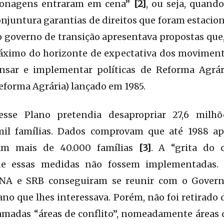
sonagens entraram em cena”
[2]
, ou seja, quand
juntura garantias de direitos que foram estacio
o governo de transição apresentava propostas qu
áximo do horizonte de expectativa dos movimentos
sar e implementar políticas de Reforma Agrár
eforma Agrária) lançado em 1985.
esse Plano pretendia desapropriar 27,6 milh
mil famílias. Dados comprovam que até 1988 ap
ram mais de 40.000 famílias
[3]
. A “grita do
e essas medidas não fossem implementadas. 
CNA e SRB conseguiram se reunir com o Govern
no que lhes interessava. Porém, não foi retirado 
hamadas “áreas de conflito”, nomeadamente áreas 