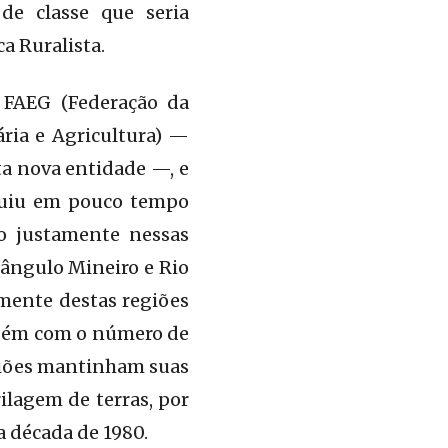
 de classe que seria
a Ruralista.
a FAEG (Federação da
ria e Agricultura) —
a nova entidade —, e
eguiu em pouco tempo
o justamente nessas
riângulo Mineiro e Rio
lmente destas regiões
mbém com o número de
egiões mantinham suas
lagem de terras, por
a década de 1980.