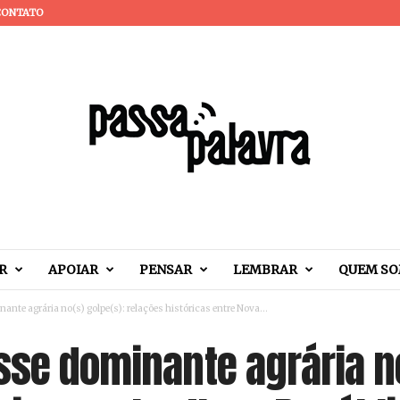
CONTATO
R
APOIAR
PENSAR
LEMBRAR
QUEM S
ante agrária no(s) golpe(s): relações históricas entre Nova...
sse dominante agrária no