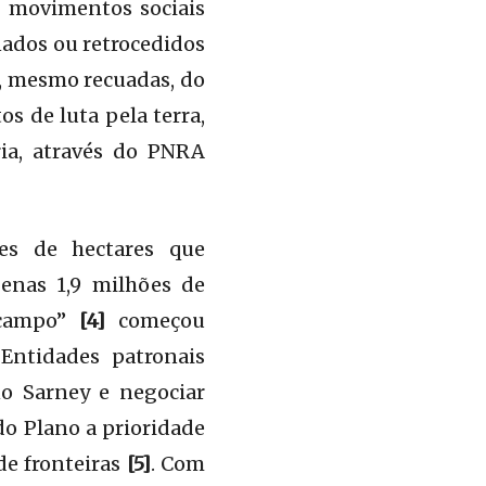
o movimentos sociais
nados ou retrocedidos
e, mesmo recuadas, do
 de luta pela terra,
ia, através do PNRA
ões de hectares que
enas 1,9 milhões de
 campo”
[4]
começou
Entidades patronais
o Sarney e negociar
do Plano a prioridade
de fronteiras
[5]
. Com