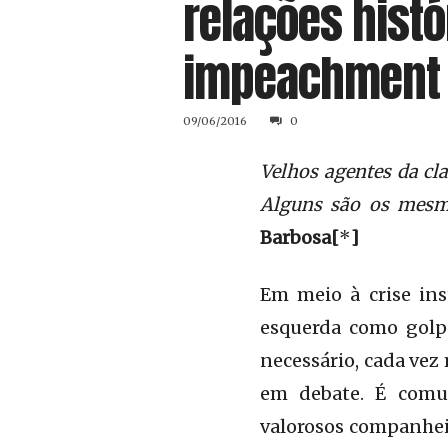
relações histó
impeachment 
09/06/2016
0
Velhos agentes da cl
Alguns são os mesm
Barbosa[
*
]
Em meio à crise ins
esquerda como golp
necessário, cada vez
em debate. É comu
valorosos companheir