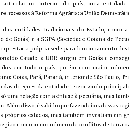
a articular no interior do país, uma entidade
retrocessos à Reforma Agrária: a União Democrátic
o das entidades tradicionais do Estado, como 
do de Goiás) e a SGPA (Sociedade Goiana de Pecuá
emprestar a própria sede para funcionamento dest
 Ronaldo Caiado, a UDR surgiu em Goiás e cons
iados em todo o país, porém com maior númer
omo: Goiás, Pará, Paraná, interior de São Paulo, T
o das direções da entidade terem vindo principa
o só uma relação com a ênfase à pecuária, mas ta
am. Além disso, é sabido que fazendeiros dessas r
s próprios estados, mas também investiam em gri
 região com o maior número de conflitos de terra n