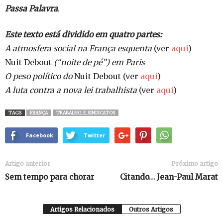
Passa Palavra
.
Este texto está dividido em quatro partes:
A atmosfera social na França esquenta
(ver
aqui
)
Nuit Debout
(“noite de pé”) em Paris
O peso político do
Nuit Debout (ver
aqui
)
A luta contra a nova lei trabalhista
(ver
aqui
)
TAGS
FRANÇA
TRABALHO_E_SINDICATOS
Facebook
Twitter
Artigo anterior
Próximo artigo
Sem tempo para chorar
Citando… Jean-Paul Marat
Artigos Relacionados
Outros Artigos