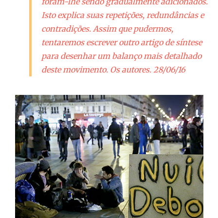
foram-lhe sendo gradualmente adicionados.
Isto explica suas repetições, redundâncias e
contradições. Assim que pudermos,
tentaremos escrever outro artigo de síntese
para desenhar um balanço mais detalhado
deste movimento. Os autores. 28/06/16