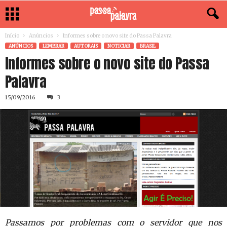
Início
Anúncios
Informes sobre o novo site do Passa Palavra
ANÚNCIOS
LEMBRAR
AUTORAIS
NOTICIAR
BRASIL
Informes sobre o novo site do Passa
Palavra
15/09/2016
3
Passamos por problemas com o servidor que nos