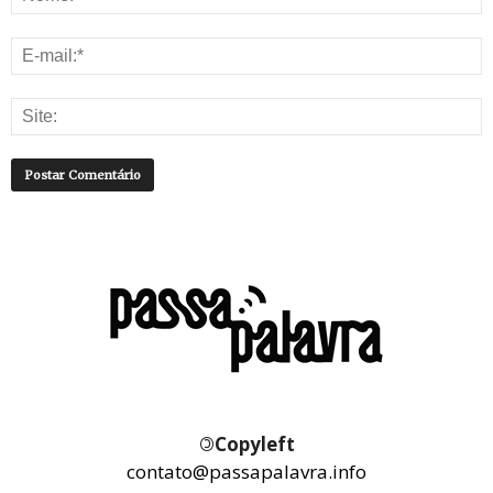
©
Copyleft
contato@passapalavra.info