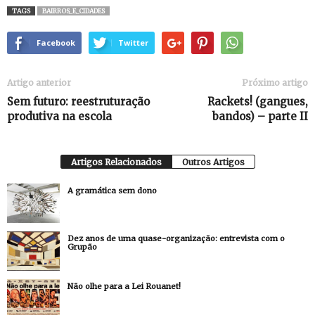
TAGS
BAIRROS_E_CIDADES
Facebook
Twitter
Artigo anterior
Próximo artigo
Sem futuro: reestruturação
Rackets! (gangues,
produtiva na escola
bandos) – parte II
Artigos Relacionados
Outros Artigos
A gramática sem dono
Dez anos de uma quase-organização: entrevista com o
Grupão
Não olhe para a Lei Rouanet!