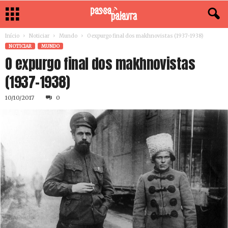
Início
Noticiar
Mundo
O expurgo final dos makhnovistas (1937-1938)
NOTICIAR
MUNDO
O expurgo final dos makhnovistas
(1937-1938)
10/10/2017
0