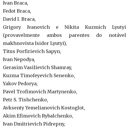
Ivan Braca,
Fedot Braca,
David I. Braca,
Grigory Ivanovich e Nikita Kuzmich Lyutyi
(provavelmente ambos parentes do notável
makhnovista Isidor Lyutyi),
Titus Porfirievich Sapyn,
Ivan Nepodya,
Gerasim Vasilievich Shamray,
Kuzma Timofeyevich Senenko,
Yakov Pedorya,
Pavel Trofimovich Martynenko,
Petr S. Tishchenko,
Avksenty Yemelianovich Kostoglot,
Akim Efimovich Rybalchenko,
Ivan Dmitrievich Pidrepny,