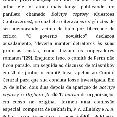
julho, ele foi ainda mais longe, publicando um
panfleto chamado
Bol’nye voprosy
(Questões
Controversas), no qual ele reiterava as exigências de
seu memorando, acima de tudo por liberdade de
crítica. “O governo soviético”, declarou
ousadamente, “deveria manter detratores às suas
próprias custas, como faziam os imperadores
romanos”
[29]
. Enquanto isso, o comitê de Perm não
ficou parado. Em seguida ao discurso de Miasnikóv
em 21 de junho, o comitê local apelou ao Comitê
Central para que sua conduta fosse investigada. Em
29 de julho, dois dias depois da aparição de
Bot’nye
voprosy
, o
Orgburo
[
N. do T:
bureau
de organização,
em russo no original] formou uma comissão
especial, composta de Bukhárin, P. A. Ziluisky e A. A.
Sol’ts, para investigar a questão
[30]
. Bukharin