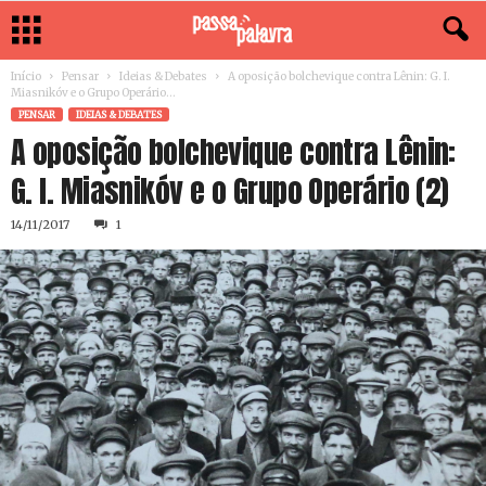
Início
Pensar
Ideias & Debates
A oposição bolchevique contra Lênin: G. I.
Miasnikóv e o Grupo Operário...
PENSAR
IDEIAS & DEBATES
A oposição bolchevique contra Lênin:
G. I. Miasnikóv e o Grupo Operário (2)
14/11/2017
1