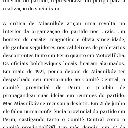
interior do partido, representava um perigo para a
realização do socialismo.
A crítica de Miasnikóv atiçou uma revolta no
interior da organização do partido nos Urais. Um
homem de caráter magnético e óbvia sinceridade,
ele ganhou seguidores nos caldeirões de proletários
descontentes tanto em Perm quanto em Motovilikha.
Os oficiais bolcheviques locais ficaram alarmados.
Em maio de 1921, pouco depois de Miasnikóv ter
despachado seu memorando ao Comitê Central, o
comitê provincial de Perm o proibiu de
propagandear suas ideias em reuniões do partido.
Mas Miasnikóv se recusou a desistir. Em 21 de junho
ele falou numa conferência provincial do partido em
Perm, castigando tanto o Comitê Central como o
comitê provincial
[28]
. Um mês depois, em 27 de