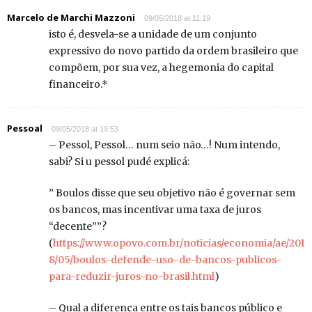
Marcelo de Marchi Mazzoni
09/05/2018 at 11:19
isto é, desvela-se a unidade de um conjunto
expressivo do novo partido da ordem brasileiro que
compõem, por sua vez, a hegemonia do capital
financeiro.*
Pessoal
09/05/2018 at 19:53
– Pessol, Pessol… num seio não…! Num intendo,
sabi? Si u pessol pudé explicá:
” Boulos disse que seu objetivo não é governar sem
os bancos, mas incentivar uma taxa de juros
“decente””?
(
https://www.opovo.com.br/noticias/economia/ae/201
8/05/boulos-defende-uso-de-bancos-publicos-
para-reduzir-juros-no-brasil.html
)
– Qual a diferença entre os tais bancos público e