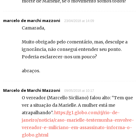
morte de Marielle, se o movimento somos todos?
marcelo de marchi mazzoni
23/04/2018 at 14:09
Camarada,
Muito obrigado pelo comentário, mas, desculpe a
ignorância, não consegui entender seu ponto.
Poderia esclarecer-nos um pouco?
abraços.
Marcelo de Marchi Mazzoni
09/05/2018 at 10:17
O vereador (Marcello Siciliano) falou alto: “Tem que
ver a situação da Marielle. A mulher está me
atrapalhando”.
https://g1.globo.com/rj/rio-de-
janeiro/noticia/caso-marielle-testemunha-envolve-
vereador-e-miliciano-em-assassinato-informa-o-
globo.ghtml