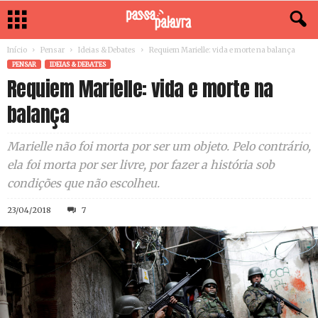
Início
Pensar
Ideias & Debates
Requiem Marielle: vida e morte na balança
PENSAR
IDEIAS & DEBATES
Requiem Marielle: vida e morte na
balança
Marielle não foi morta por ser um objeto. Pelo contrário,
ela foi morta por ser livre, por fazer a história sob
condições que não escolheu.
23/04/2018
7