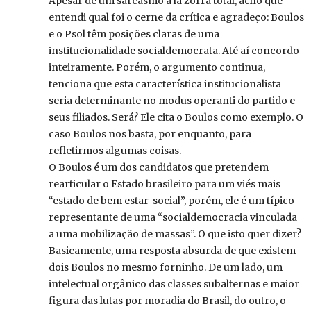
Apesar de um sarcasmo a lá zorra total, acho que
entendi qual foi o cerne da crítica e agradeço: Boulos
e o Psol têm posições claras de uma
institucionalidade socialdemocrata. Até aí concordo
inteiramente. Porém, o argumento continua,
tenciona que esta característica institucionalista
seria determinante no modus operanti do partido e
seus filiados. Será? Ele cita o Boulos como exemplo. O
caso Boulos nos basta, por enquanto, para
refletirmos algumas coisas.
O Boulos é um dos candidatos que pretendem
rearticular o Estado brasileiro para um viés mais
“estado de bem estar-social”, porém, ele é um típico
representante de uma “socialdemocracia vinculada
a uma mobilização de massas”. O que isto quer dizer?
Basicamente, uma resposta absurda de que existem
dois Boulos no mesmo forninho. De um lado, um
intelectual orgânico das classes subalternas e maior
figura das lutas por moradia do Brasil, do outro, o