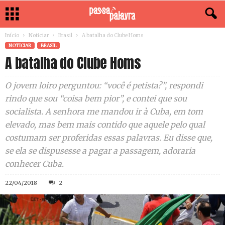
Início
Noticiar
Brasil
A batalha do Clube Homs
NOTICIAR
BRASIL
A batalha do Clube Homs
O jovem loiro perguntou: “você é petista?”, respondi
rindo que sou “coisa bem pior”, e contei que sou
socialista. A senhora me mandou ir à Cuba, em tom
elevado, mas bem mais contido que aquele pelo qual
costumam ser proferidas essas palavras. Eu disse que,
se ela se dispusesse a pagar a passagem, adoraria
conhecer Cuba.
22/04/2018
2