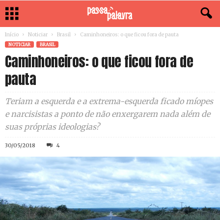
Início
Noticiar
Brasil
Caminhoneiros: o que ficou fora de pauta
NOTICIAR
BRASIL
Caminhoneiros: o que ficou fora de
pauta
Teriam a esquerda e a extrema-esquerda ficado míopes
e narcisistas a ponto de não enxergarem nada além de
suas próprias ideologias?
30/05/2018
4