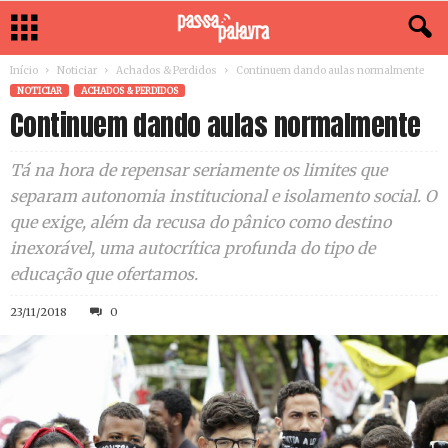
Início
Noticiar
Achados & Perdidos
Continuem dando aulas normalmente
NOTICIAR
ACHADOS & PERDIDOS
Continuem dando aulas normalmente
Tá na hora de repensar seriamente os limites que
separam autonomia institucional e isolamento social. O
que exige, além da recusa do pânico como destino
inexorável, uma autocrítica profunda do tipo de
educação que ofertamos.
23/11/2018
0