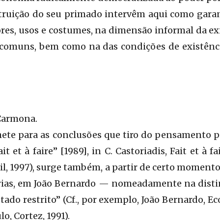
struição do seu primado intervêm aqui como garan
ores, usos e costumes, na dimensão informal da exi
omuns, bem como na das condições de existênci
Carmona.
mete para as conclusões que tiro do pensamento po
it et à faire” [1989], in C. Castoriadis, Fait et à f
euil, 1997), surge também, a partir de certo momen
prias, em João Bernardo — nomeadamente na disti
tado restrito” (Cf., por exemplo, João Bernardo, E
lo, Cortez, 1991).