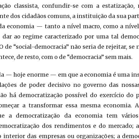
ção classista, confundir-se com a estatização,
te dos cidadãos comuns, a instituição da sua par
da economia — tanto a nível macro, como a nível
ar ao regime caracterizado por uma tal democr
O de “social-democracia” não seria de rejeitar, se
tece, de resto, com o de “democracia” sem mais.
da — hoje enorme — em que a economia é uma in
ações de poder decisivo no governo das nossa
o há democratização possível do exercício do 
começar a transformar essa mesma economia. Aq
e a democratização da economia tem vários 
mocratização dos rendimentos e do mercado; a
o interior das empresas ou organizações; a democ