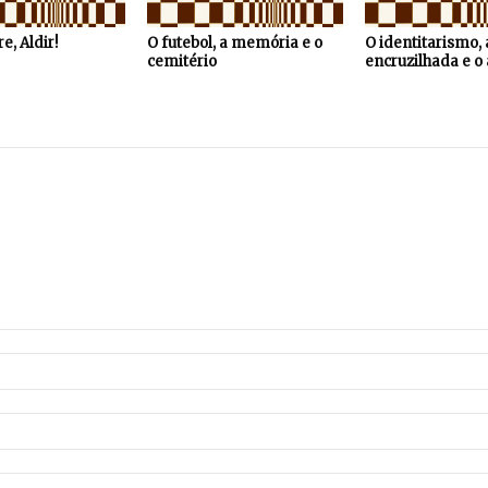
e, Aldir!
O futebol, a memória e o
O identitarismo, 
cemitério
encruzilhada e o 