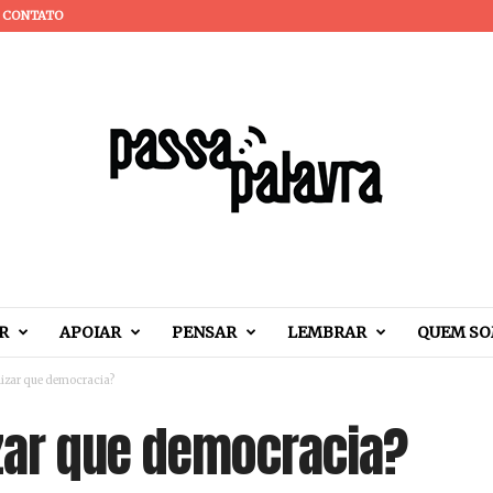
CONTATO
R
APOIAR
PENSAR
LEMBRAR
QUEM S
izar que democracia?
zar que democracia?