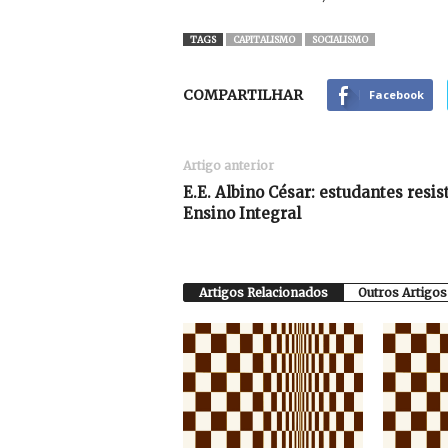
TAGS
CAPITALISMO
SOCIALISMO
COMPARTILHAR
Facebook
Artigo anterior
E.E. Albino César: estudantes res
Ensino Integral
Artigos Relacionados
Outros Artigos