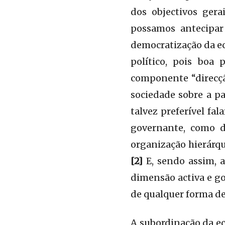
dos objectivos ger
possamos antecipar
democratização da e
político, pois boa 
componente “direcçã
sociedade sobre a pa
talvez preferível fa
governante, como d
organização hierárqu
[2]
E, sendo assim, 
dimensão activa e g
de qualquer forma de
A subordinação da e