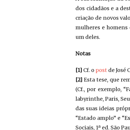
dos cidadãos e a de
criação de novos val
mulheres e homens c
um deles.
Notas
[1]
Cf. o
post
de José 
[2]
Esta tese, que re
(Cf., por exemplo, “Fa
labyrinthe, Paris, S
das suas ideias pró
“Estado amplo” e “Es
Sociais, 1ª ed. São Pau