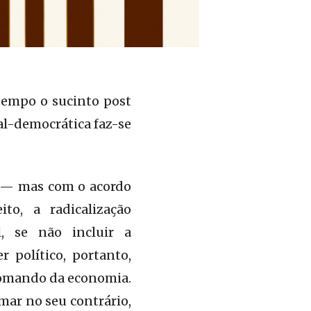
tempo o sucinto post
al-democrática faz-se
o — mas com o acordo
to, a radicalização
l, se não incluir a
político, portanto,
comando da economia.
mar no seu contrário,