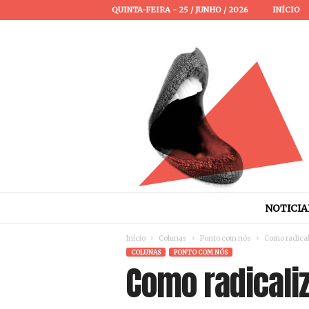
QUINTA-FEIRA - 25 / JUNHO / 2026
INÍCIO
P
a
s
s
a
NOTICIA
P
a
Início
Colunas
Ponto com nós
Como radical
l
COLUNAS
PONTO COM NÓS
a
Como radicali
v
r
a