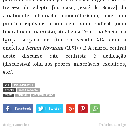
trata-se de adepto [no caso, Jessé de Souza] do
atualmente chamado comunitarismo, que em
política equivale a um centrismo radical (nem
liberal nem marxista), atualiza a Doutrina Social da
Igreja lançada no fim do século XIX com a
encíclica
Rerum Novarum
(1891) (…) A marca central
deste discurso dito centrista é dedicação
(discursiva) total aos pobres, miseráveis, excluídos,
etc.”.
VIA
PASSA PALAVRA
FONTE
PASSA PALAVRA
TAGS
CINEMA
NACIONALISMO
Facebook
Twitter
Artigo anterior
Próximo artigo