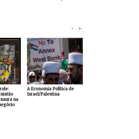
role:
A Economia Política de
nistão
Israel/Palestina
ensura na
negócio