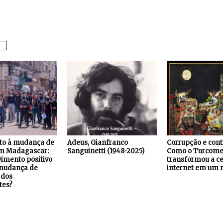
to à mudança de
Adeus, Gianfranco
Corrupção e cont
m Madagascar:
Sanguinetti (1948-2025)
Como o Turcome
imento positivo
transformou a c
mudança de
internet em um 
 dos
tes?