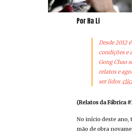
Por Ha Li
Desde 2012 é
condições e a
Gong Chao se
relatos e ag
ser lidos
cli
(Relatos da Fábrica #
No início deste ano,
mão de obra novament