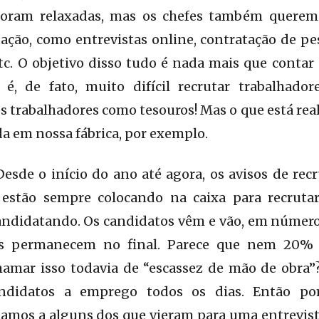
foram relaxadas, mas os chefes também querem
ação, como entrevistas online, contratação de p
c. O objetivo disso tudo é nada mais que contar
: é, de fato, muito difícil recrutar trabalhador
s trabalhadores como tesouros! Mas o que está r
a em nossa fábrica, por exemplo.
Desde o início do ano até agora, os avisos de re
 estão sempre colocando na caixa para recruta
andidatando. Os candidatos vêm e vão, em números
s permanecem no final. Parece que nem 20% 
amar isso todavia de “escassez de mão de obra”?
andidatos a emprego todos os dias. Então po
amos a alguns dos que vieram para uma entrevis