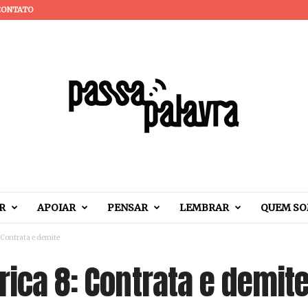
CONTATO
R
APOIAR
PENSAR
LEMBRAR
QUEM S
 Contrata e demite
rica 8: Contrata e demit