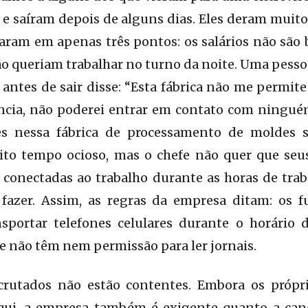
 saíram depois de alguns dias. Eles deram muito
ram em apenas três pontos: os salários não são 
ão queriam trabalhar no turno da noite. Uma pesso
ntes de sair disse: “Esta fábrica não me permite 
ia, não poderei entrar em contato com ninguém!
es nessa fábrica de processamento de moldes s
to tempo ocioso, mas o chefe não quer que seu
o conectadas ao trabalho durante as horas de tr
fazer. Assim, as regras da empresa ditam: os 
sportar telefones celulares durante o horário 
 e não têm nem permissão para ler jornais.
crutados não estão contentes. Embora os própr
aqui, a empresa também é exigente quanto a ca