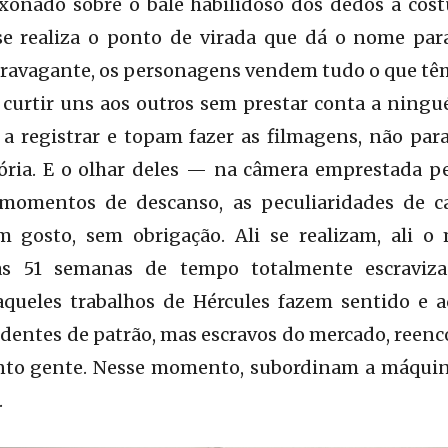
xonado sobre o balé habilidoso dos dedos a cost
 se realiza o ponto de virada que dá o nome p
avagante, os personagens vendem tudo o que têm 
da, curtir uns aos outros sem prestar conta a ning
a registrar e topam fazer as filmagens, não par
tória. E o olhar deles — na câmera emprestada p
momentos de descanso, as peculiaridades de c
 gosto, sem obrigação. Ali se realizam, ali o
las 51 semanas de tempo totalmente escraviz
aqueles trabalhos de Hércules fazem sentido e a
dentes de patrão, mas escravos do mercado, reen
nto gente. Nesse momento, subordinam a máquina
.