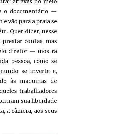
urar através do meio
ara o documentário —
e vão para a praia se
uém. Quer dizer, nesse
a prestar contas, mas
elo diretor — mostra
ada pessoa, como se
 mundo se inverte e,
ado às maquinas de
queles trabalhadores
contram sua liberdade
, a câmera, aos seus