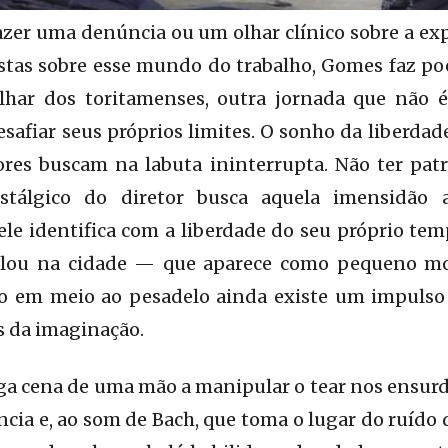
fazer uma denúncia ou um olhar clínico sobre a ex
istas sobre esse mundo do trabalho, Gomes faz poes
olhar dos toritamenses, outra jornada que não 
esafiar seus próprios limites. O sonho da liberda
res buscam na labuta ininterrupta. Não ter patr
tálgico do diretor busca aquela imensidão 
ele identifica com a liberdade do seu próprio te
talou na cidade — que aparece como pequeno 
 em meio ao pesadelo ainda existe um impulso 
s da imaginação.
ga cena de uma mão a manipular o tear nos ensurd
ncia e, ao som de Bach, que toma o lugar do ruído 