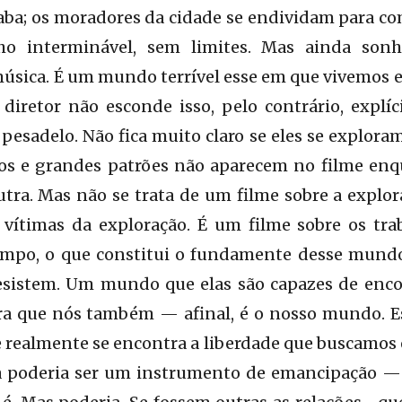
aba; os moradores da cidade se endividam para c
ho interminável, sem limites. Mas ainda so
música. É um mundo terrível esse em que vivemos e
diretor não esconde isso, pelo contrário, explí
esadelo. Não fica muito claro se eles se exploram
os e grandes patrões não aparecem no filme enqu
tra. Mas não se trata de um filme sobre a explo
s vítimas da exploração. É um filme sobre os tr
tempo, o que constitui o fundamente desse mundo
sistem. Um mundo que elas são capazes de encon
ra que nós também — afinal, é o nosso mundo. Es
 realmente se encontra a liberdade que buscamos 
a poderia ser um instrumento de emancipação — p