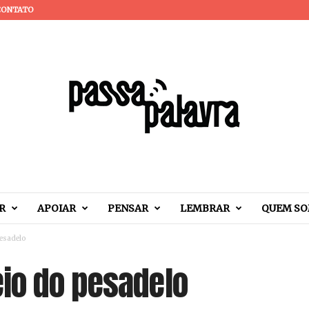
CONTATO
R
APOIAR
PENSAR
LEMBRAR
QUEM S
esadelo
io do pesadelo