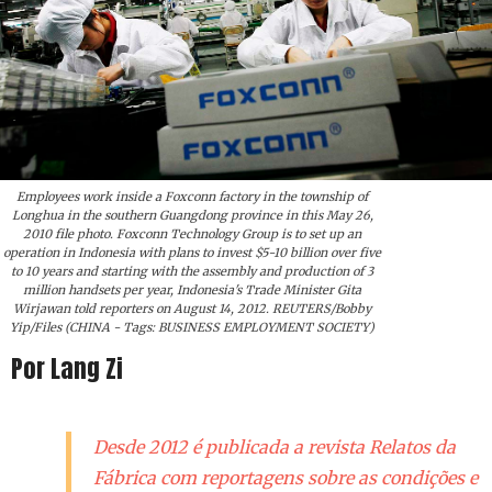
Employees work inside a Foxconn factory in the township of
Longhua in the southern Guangdong province in this May 26,
2010 file photo. Foxconn Technology Group is to set up an
operation in Indonesia with plans to invest $5-10 billion over five
to 10 years and starting with the assembly and production of 3
million handsets per year, Indonesia's Trade Minister Gita
Wirjawan told reporters on August 14, 2012. REUTERS/Bobby
Yip/Files (CHINA - Tags: BUSINESS EMPLOYMENT SOCIETY)
Por Lang Zi
Desde 2012 é publicada a revista Relatos da
Fábrica com reportagens sobre as condições e