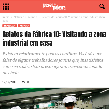
Início
Noticiar
Mundo
Relatos da Fábrica 10: Visitando a zona industrial em
casa
NOTICIAR
MUNDO
Relatos da Fábrica 10: Visitando a zona
industrial em casa
Existem relativamente poucos conflitos. Você só ouve
falar de alguns trabalhadores jovens que, insatisfeitos
com seu salário baixo, esmagaram o ar-condicionado
do chefe.
12/12/2019
0