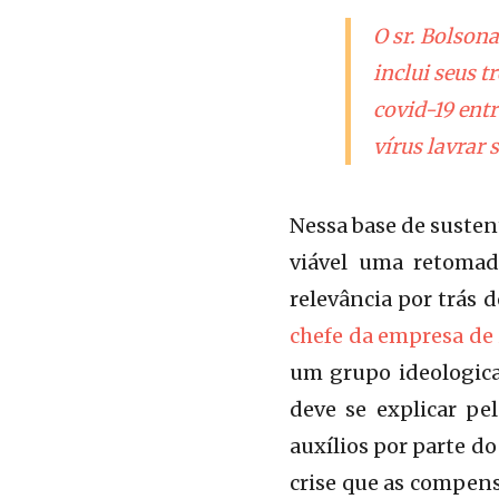
O sr. Bolson
inclui seus t
covid-19 ent
vírus lavrar 
Nessa base de susten
viável uma retomad
relevância por trás 
chefe da empresa de
um grupo ideologic
deve se explicar p
auxílios por parte d
crise que as compens