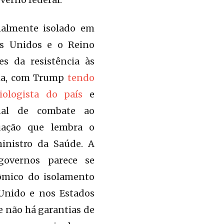
nalmente isolado em
os Unidos e o Reino
s da resistência às
ia, com Trump
tendo
iologista do país
e
nal de combate ao
tuação que lembra o
ministro da Saúde. A
 governos parece se
ômico do isolamento
 Unido e nos Estados
 não há garantias de