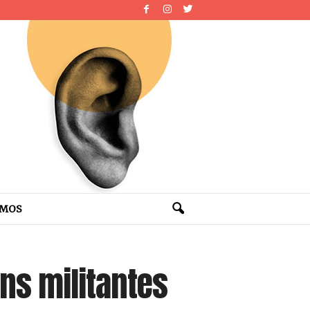
OMOS
ns militantes