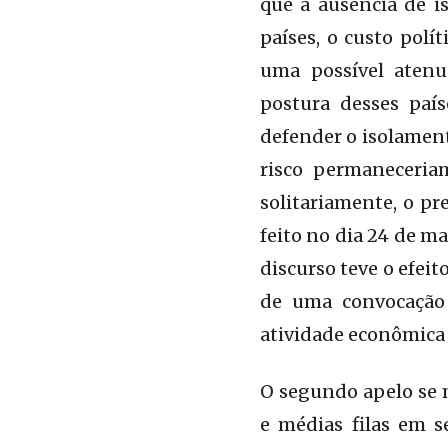
que a ausência de i
países, o custo pol
uma possível atenu
postura desses país
defender o isolament
risco permaneceria
solitariamente, o p
feito no dia 24 de m
discurso teve o efeit
de uma convocação 
atividade econômica 
O segundo apelo se 
e médias filas em s