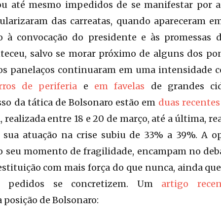
ou até mesmo impedidos de se manifestar por a
ularizaram das carreatas, quando apareceram e
o à convocação do presidente e às promessas 
teceu, salvo se morar próximo de alguns dos po
, os panelaços continuaram em uma intensidade 
rros de periferia
e
em favelas
de grandes ci
so da tática de Bolsonaro estão em
duas recentes
 realizada entre 18 e 20 de março, até a última, rea
 à sua atuação na crise subiu de 33% a 39%. A op
do seu momento de fragilidade, encampam no deba
stituição com mais força do que nunca, ainda qu
s pedidos se concretizem. Um
artigo recen
a posição de Bolsonaro: