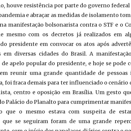
o, houve resistência por parte do governo federal 
 pandemia e abraçar as medidas de isolamento tom
 na manifestação bolsonarista contra o STF e o C
ue mesmo com os decretos já realizados em a
 do presidente em convocar os atos após advertê
s em diversas cidades do Brasil. A manifestaç
de apelo popular do presidente, e hoje se pode 
o em reunir uma grande quantidade de pessoas 
 foi fraca demais para ter influenciado o cenário 
ista, centro e oposição em Brasília. Um gesto qu
do Palácio do Planalto para cumprimentar manife
do que o mesmo estava com suspeita de esta
as que se seguiram foram de uma grande reper
te, com o início dos panelaços diários contra o go