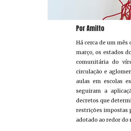
Por Amilto
Há cerca de um mês o
março, os estados do
comunitária do vír
circulação e aglome
aulas em escolas e
seguiram a aplica
decretos que determi
restrições impostas 
adotado ao redor do