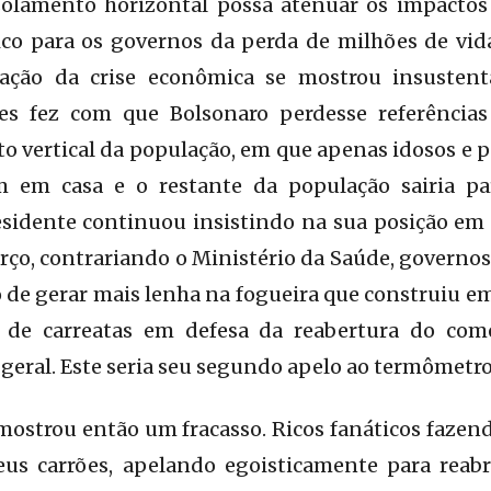
solamento horizontal possa atenuar os impacto
ítico para os governos da perda de milhões de vi
ação da crise econômica se mostrou insusten
es fez com que Bolsonaro perdesse referências
o vertical da população, em que apenas idosos e 
m em casa e o restante da população sairia pa
residente continuou insistindo na sua posição 
arço, contrariando o Ministério da Saúde, governos
o de gerar mais lenha na fogueira que construiu em
de carreatas em defesa da reabertura do com
geral. Este seria seu segundo apelo ao termômet
mostrou então um fracasso. Ricos fanáticos faze
eus carrões, apelando egoisticamente para reab