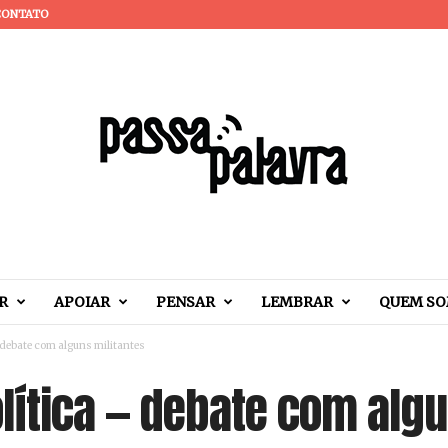
CONTATO
R
APOIAR
PENSAR
LEMBRAR
QUEM S
 debate com alguns militantes
lítica — debate com algu