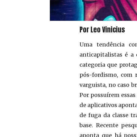
Por Leo Vinicius
Uma tendência com
anticapitalistas é a
categoria que prota
pós-fordismo, com r
varguista, no caso b
Por possuírem essas 
de aplicativos apont
de fuga da classe t
base. Recente pesqu
aponta que há possi