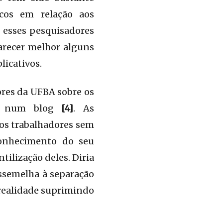
icos em relação aos
r esses pesquisadores
arecer melhor alguns
licativos.
res da UFBA sobre os
do num blog
[4]
. As
 os trabalhadores sem
conhecimento do seu
tilização deles. Diria
ssemelha à separação
 realidade suprimindo