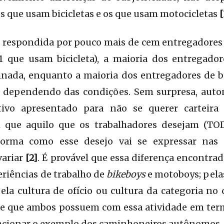
s que usam bicicletas e os que usam motocicletas
[
, respondida por pouco mais de cem entregadores 
que usam bicicleta), a maioria dos entregador
inada, enquanto a maioria dos entregadores de b
da dependendo das condições. Sem surpresa, auton
tivo apresentado para não se querer carteira
 que aquilo que os trabalhadores desejam (TO
 forma como esse desejo vai se expressar nas 
variar
[2]
. É provável que essa diferença encontrad
eriências de trabalho de
bikeboys
e motoboys; pelas
pela cultura de ofício ou cultura da categoria no
nte que ambos possuem com essa atividade em ter
cionar o exemplo dos caminhoneiros autônomos, c