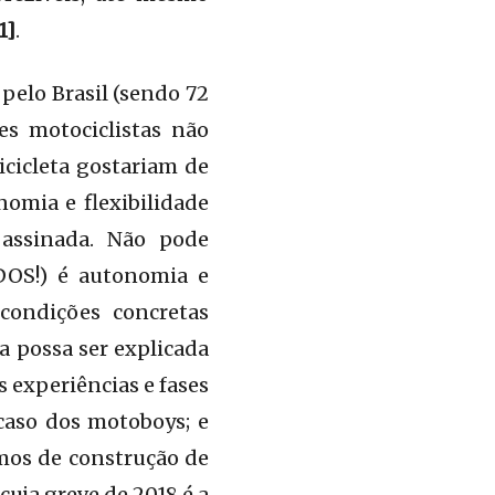
1]
.
pelo Brasil (sendo 72
es motociclistas não
icicleta gostariam de
omia e flexibilidade
 assinada. Não pode
DOS!) é autonomia e
condições concretas
a possa ser explicada
 experiências e fases
 caso dos motoboys; e
mos de construção de
uja greve de 2018 é a