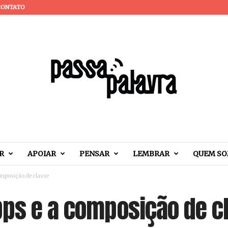
CONTATO
R
APOIAR
PENSAR
LEMBRAR
QUEM S
omposição de classe
pps e a composição de c