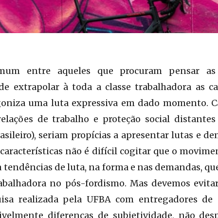
um entre aqueles que procuram pensar as 
 de extrapolar à toda a classe trabalhadora as c
goniza uma luta expressiva em dado momento. C
elações de trabalho e proteção social distantes 
rasileiro), seriam propícias a apresentar lutas e 
características não é difícil cogitar que o movim
a tendências de luta, na forma e nas demandas, qu
rabalhadora no pós-fordismo. Mas devemos evita
isa realizada pela UFBA com entregadores de a
velmente diferenças de subjetividade, não des