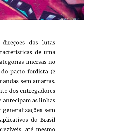
direções das lutas
aracterísticas de uma
ategorias imersas no
do pacto fordista (e
demandas sem amarras.
ento dos entregadores
e antecipam as linhas
r generalizações sem
plicativos do Brasil
prezíveis, até mesmo