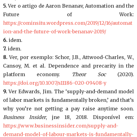
5.
Ver o artigo de Aaron Benanav, Automation and the
Future of Work:
https://cominsitu.wordpress.com/2019/12/16/automat
ion-and-the-future-of-work-benanav-2019/
6.
idem.
7.
idem.
8.
Ver, por exemplo: Schor, J.B., Attwood-Charles, W.,
Cansoy, M. et al. Dependence and precarity in the
platform economy.
Theor Soc
(2020).
https://doi.org/10.1007/s11186-020-09408-y
9.
Ver Edwards, Jim. The ‘supply-and-demand model
of labor markets is fundamentally broken,’ and that’s
why you’re not getting a pay raise anytime soon.
Business Insider
, jne 18, 2018. Disponível em:
https://www.businessinsider.com/supply-and-
demand-model-of-labour-markets-is-fundamentally-