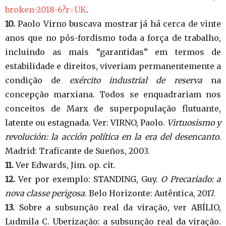
broken-2018-6?r=UK
.
10.
Paolo Virno buscava mostrar já há cerca de vinte
anos que no pós-fordismo toda a força de trabalho,
incluindo as mais “garantidas” em termos de
estabilidade e direitos, viveriam permanentemente a
condição de
exército industrial de reserva
na
concepção marxiana. Todos se enquadrariam nos
conceitos de Marx de superpopulação flutuante,
latente ou estagnada. Ver: VIRNO, Paolo.
Virtuosismo y
revolución: la acción política en la era del desencanto
.
Madrid: Traficante de Sueños, 2003.
11.
Ver Edwards, Jim. op. cit.
12.
Ver por exemplo: STANDING, Guy.
O Precariado: a
nova classe perigosa
. Belo Horizonte: Autêntica, 2017.
13.
Sobre a subsunção real da viração, ver ABÍLIO,
Ludmila C. Uberização: a subsunção real da viração.