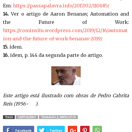
Em:
https://passapalavra.info/2017/02/110685/
14.
Ver o artigo de Aaron Benanav, Automation and
the Future of Work:
https://cominsitu.wordpress.com/2019/12/16/automat
ion-and-the-future-of-work-benanav-2019/
15.
idem.
16.
idem, p. 144 da segunda parte do artigo.
Este artigo está ilustrado com obras de Pedro Cabrita
Reis (1956- )
.
TAGS
CAPITALISMO
TRABALHO_E_SINDICATOS
Facebook
Twitter