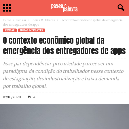
Início
Pensar
Ideias & Debates
O contexto econômico global da emergência
dos entregadores de apps
PENSAR
IDEIAS & DEBATES
O contexto econômico global da
emergência dos entregadores de apps
Esse par dependência-precariedade parece ser um
paradigma da condição do trabalhador nesse contexto
de estagnação, desindustrialização e baixa demanda
por trabalho global.
07/10/2020
4