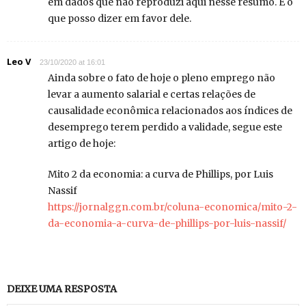
em dados que não reproduzi aqui nesse resumo. É o
que posso dizer em favor dele.
Leo V
23/10/2020 at 16:01
Ainda sobre o fato de hoje o pleno emprego não
levar a aumento salarial e certas relações de
causalidade econômica relacionados aos índices de
desemprego terem perdido a validade, segue este
artigo de hoje:
Mito 2 da economia: a curva de Phillips, por Luis
Nassif
https://jornalggn.com.br/coluna-economica/mito-2-
da-economia-a-curva-de-phillips-por-luis-nassif/
DEIXE UMA RESPOSTA