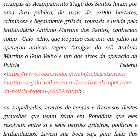
crianças do Acampamento
Tiago dos Santos lutam por
uma área pública, de mais de 57.000 hectares,
criminosa e ilegalmente grilada, roubada e usada pelo
latifundiário Antônio
Martins dos Santos, conhecido
como Galo velho, que foi preso esse ano em
julho na
operação amicus regem (amigos do rei) Antônio
Martins o Galo Velho
é um dos alvos da operação da
Polícia Federal
<
https://www.oobservador.com.br/noticias/antonio-
martins-o-galo-velho-e-um-dos-alvos-da-operacao-
da-policia-federal-,46629.shtml
>
.
As trapalhadas, acertos de contas e fracassos destes
guaxebas que usam
farda em Rondônia que eles
resolvam entre si e seus patrões grileiros,
políticos e
latifundiários. Lavem sua boca suja para falar dos