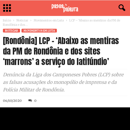
Início
Noticiar
Movimentos em Luta
LCP – ‘Abaixo as mentiras da PM de
Rondônia e dos...
NOTICIAR
MOVIMENTOS EM LUTA
[Rondônia] LCP – ‘Abaixo as mentiras
da PM de Rondônia e dos sites
‘marrons’ a serviço do latifúndio’
Denúncia da Liga dos Camponeses Pobres (LCP) sobre
as falsas acusações do monopólio de imprensa e da
Polícia Militar de Rondônia.
06/10/2020
0