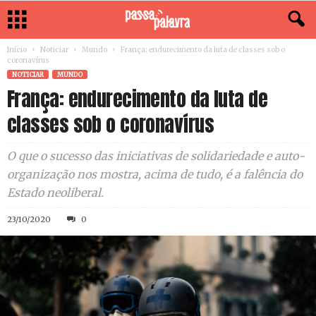
Início
Noticiar
Mundo
França: endurecimento da luta de classes sob o
coronavírus
NOTICIAR
MUNDO
França: endurecimento da luta de
classes sob o coronavírus
O que o sucesso das iniciativas de solidariedade e auto-
organização nos mostra, acima de tudo, é a falência do
Estado neoliberal.
23/10/2020
0