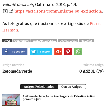
volonté de savoir
, Gallimard, 2018, p. 191.
[7]
Cf.
https://acta.zone/communisme-ou-extinction/
.
As fotografias que ilustram este artigo são de
Pierre
Herman
.
TAGS
CAPITALISMO
EXTREMA_ESQUERDA
OUTRAS_LUTAS
REFLEXÕES
Facebook
Twitter
Artigo anterior
Próximo artigo
Retomada verde
O ANZOL (79)
Artigos Relacionados
Outros Artigos
A última declaração de Zoe Rogers do Palestine Action
perante o júri