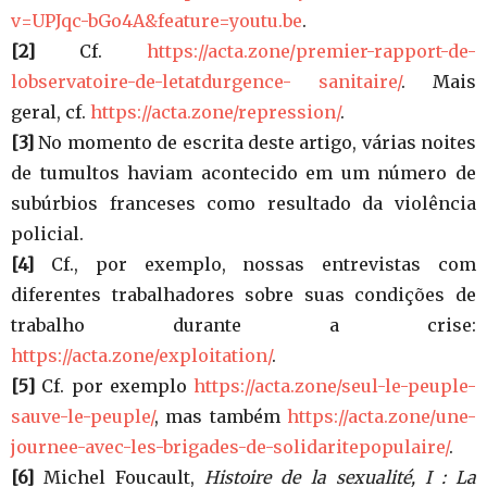
v=UPJqc-bGo4A&feature=youtu.be
.
[2]
Cf.
https://acta.zone/premier-rapport-de-
lobservatoire-de-letatdurgence- sanitaire/
. Mais
geral, cf.
https://acta.zone/repression/
.
[3]
No momento de escrita deste artigo, várias noites
de tumultos haviam acontecido em um número de
subúrbios franceses como resultado da violência
policial.
[4]
Cf., por exemplo, nossas entrevistas com
diferentes trabalhadores sobre suas condições de
trabalho durante a crise:
https://acta.zone/exploitation/
.
[5]
Cf. por exemplo
https://acta.zone/seul-le-peuple-
sauve-le-peuple/
, mas também
https://acta.zone/une-
journee-avec-les-brigades-de-solidaritepopulaire/
.
[6]
Michel Foucault,
Histoire de la sexualité, I : La