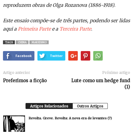
reproduzem obras de Olga Rozanova (1886-1918)
.
Este ensaio compõe-se de três partes, podendo ser lidas
aqui a
Primeira Parte
e a
Terceira Parte
.
TAGS
CHINA
MARXISMO
Facebook
Twitter
Artigo anterior
Próximo artigo
Preferimos a ficção
Lute como um hedge fund
(1)
Artigos Relacionados
Outros Artigos
Revolta. Greve. Revolta: A nova era de levantes (7)