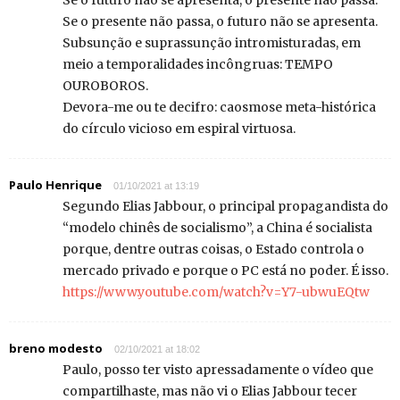
Se o futuro não se apresenta, o presente não passa.
Se o presente não passa, o futuro não se apresenta.
Subsunção e suprassunção intromisturadas, em
meio a temporalidades incôngruas: TEMPO
OUROBOROS.
Devora-me ou te decifro: caosmose meta-histórica
do círculo vicioso em espiral virtuosa.
Paulo Henrique
01/10/2021 at 13:19
Segundo Elias Jabbour, o principal propagandista do
“modelo chinês de socialismo”, a China é socialista
porque, dentre outras coisas, o Estado controla o
mercado privado e porque o PC está no poder. É isso.
https://www.youtube.com/watch?v=Y7-ubwuEQtw
breno modesto
02/10/2021 at 18:02
Paulo, posso ter visto apressadamente o vídeo que
compartilhaste, mas não vi o Elias Jabbour tecer