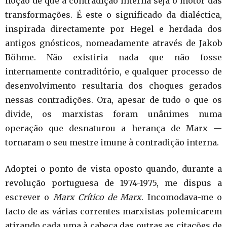
noção de que a contradição interna seja o motor das
transformações. É este o significado da dialéctica,
inspirada directamente por Hegel e herdada dos
antigos gnósticos, nomeadamente através de Jakob
Böhme. Não existiria nada que não fosse
internamente contraditório, e qualquer processo de
desenvolvimento resultaria dos choques gerados
nessas contradições. Ora, apesar de tudo o que os
divide, os marxistas foram unânimes numa
operação que desnaturou a herança de Marx —
tornaram o seu mestre imune à contradição interna.
Adoptei o ponto de vista oposto quando, durante a
revolução portuguesa de 1974-1975, me dispus a
escrever o
Marx Crítico de Marx
. Incomodava-me o
facto de as várias correntes marxistas polemicarem
atirando cada uma à cabeça das outras as citações de