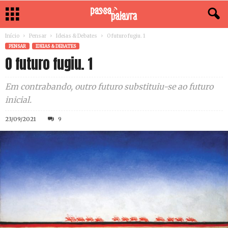
Início
Pensar
Ideias & Debates
O futuro fugiu. 1
PENSAR
IDEIAS & DEBATES
O futuro fugiu. 1
Em contrabando, outro futuro substituiu-se ao futuro
inicial.
23/09/2021
9