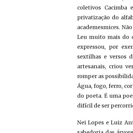
coletivos Cacimba 
privatização do alfa
academesmices. Não c
Leu muito mais do q
expressou, por ex
sextilhas e versos 
artesanais, criou v
romper as possibilid
Água, fogo, ferro, c
do poeta. É uma poes
difícil de ser percorr
Nei Lopes e Luiz An
sabedoria das árvor