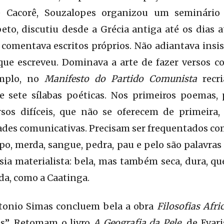
e Cacorê, Souzalopes organizou um seminário
beto, discutiu desde a Grécia antiga até os dias a
omentava escritos próprios. Não adiantava insistir
ue escreveu. Dominava a arte de fazer versos c
emplo, no
Manifesto do Partido Comunista
recri
de sete sílabas poéticas. Nos primeiros poemas, 
ersos difíceis, que não se oferecem de primeir
ades comunicativas. Precisam ser frequentados co
orpo, merda, sangue, pedra, pau e pelo são palavra
ia materialista: bela, mas também seca, dura, q
ida, como a Caatinga.
tonio Simas concluem bela a obra
Filosofias Afr
es”. Retomam o livro
A Geografia da Pele,
de Evar