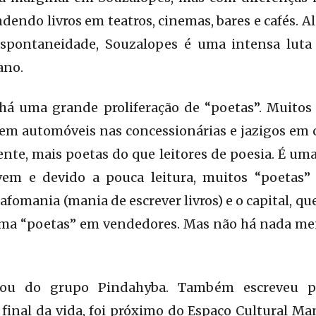
dendo livros em teatros, cinemas, bares e cafés. A
espontaneidade, Souzalopes é uma intensa luta
ano.
á uma grande proliferação de “poetas”. Muitos
em automóveis nas concessionárias e jazigos em c
nte, mais poetas do que leitores de poesia. É uma
vem e devido a pouca leitura, muitos “poetas”
rafomania (mania de escrever livros) e o capital, 
rma “poetas” em vendedores. Mas não há nada me
pou do grupo Pindahyba. Também escreveu pa
 final da vida, foi próximo do Espaço Cultural M