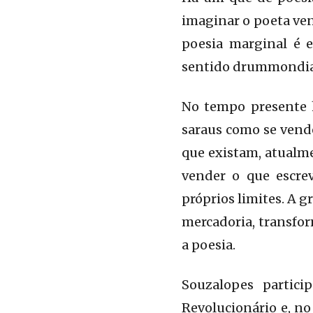
imaginar o poeta ven
poesia marginal é 
sentido drummondi
No tempo presente h
saraus como se vend
que existam, atualme
vender o que escre
próprios limites. A g
mercadoria, transfo
a poesia.
Souzalopes partici
Revolucionário e, no