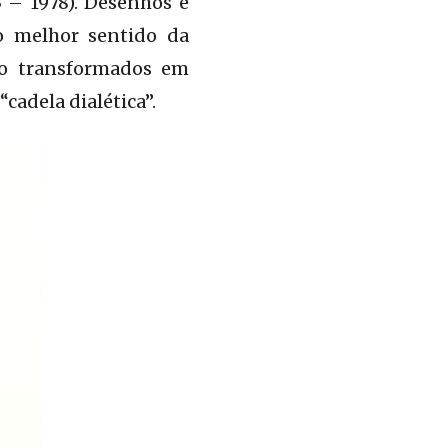
 – 1978). Desenhos e
no melhor sentido da
ão transformados em
cadela dialética”.