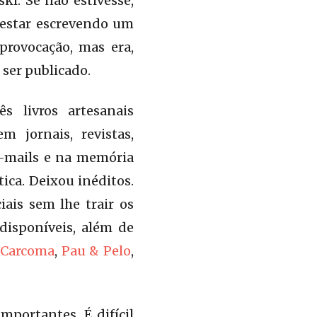
ki. Se não estivesse,
a estar escrevendo um
rovocação, mas era,
 ser publicado.
s livros artesanais
 jornais, revistas,
 e-mails e na memória
ica. Deixou inéditos.
ais sem lhe trair os
 disponíveis, além de
 Carcoma
,
Pau & Pelo
,
portantes. É difícil