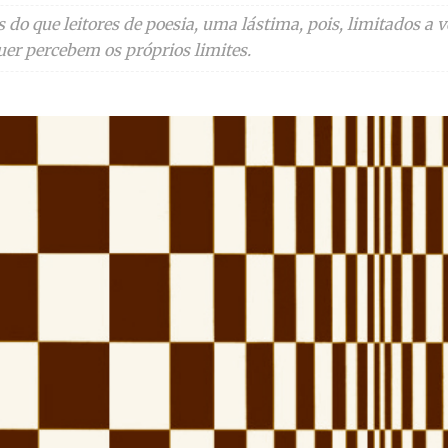
do que leitores de poesia, uma lástima, pois, limitados a 
uer percebem os próprios limites.