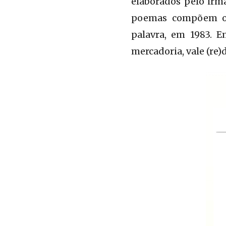
elaborados pelo irm
poemas compõem o
palavra, em 1983. 
mercadoria, vale (re)