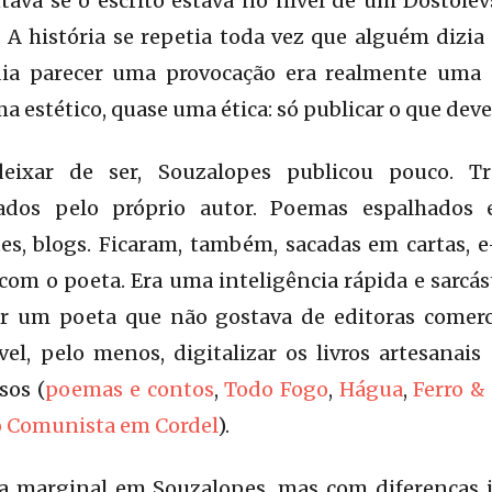
ava se o escrito estava no nível de um Dostoievs
 A história se repetia toda vez que alguém dizi
ia parecer uma provocação era realmente uma p
estético, quase uma ética: só publicar o que deve
xar de ser, Souzalopes publicou pouco. Trê
ados pelo próprio autor. Poemas espalhados em
ites, blogs. Ficaram, também, sacadas em cartas,
om o poeta. Era uma inteligência rápida e sarcást
car um poeta que não gostava de editoras comerci
ível, pelo menos, digitalizar os livros artesanais
sos (
poemas e contos
,
Todo Fogo
,
Hágua
,
Ferro &
o Comunista em Cordel
).
 marginal em Souzalopes, mas com diferenças im