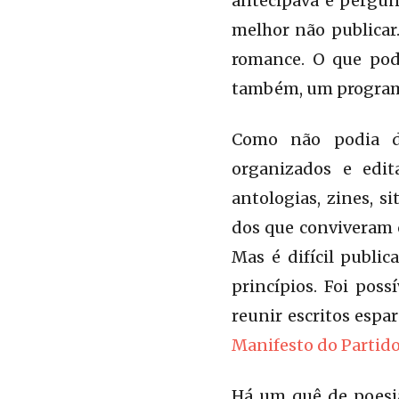
antecipava e pergunt
melhor não publicar.
romance. O que pod
também, um programa 
Como não podia dei
organizados e edit
antologias, zines, s
dos que conviveram c
Mas é difícil publi
princípios. Foi poss
reunir escritos espar
Manifesto do Partid
Há um quê de poesia