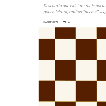
Desconfio que existam mais poetas 
pouca leitura, muitos “poetas” seq
04/10/2021
4