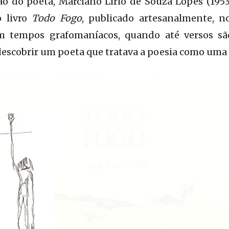
ão do poeta, Marciano Lírio de Souza Lopes (1953
 livro
Todo Fogo
, publicado artesanalmente, 
Em tempos grafomaníacos, quando até versos s
descobrir um poeta que tratava a poesia como uma “