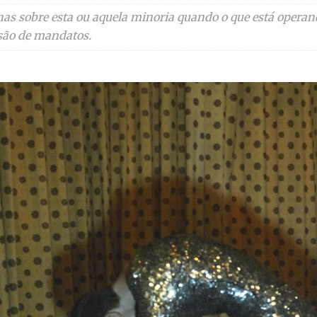
as sobre esta ou aquela minoria quando o que está operand
são de mandatos.