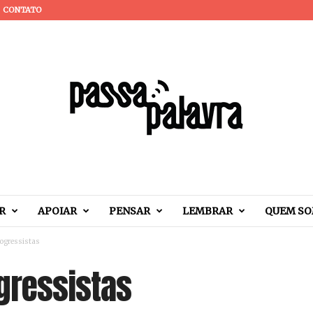
CONTATO
R
APOIAR
PENSAR
LEMBRAR
QUEM S
ogressistas
gressistas