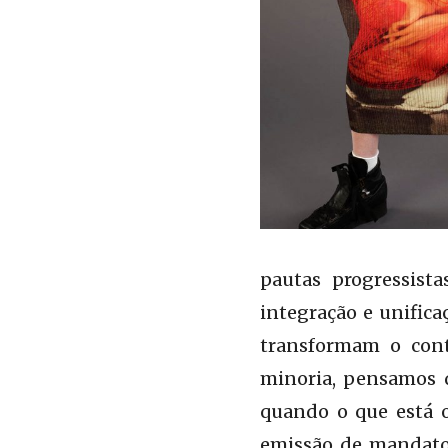
pautas progressist
integração e unifica
transformam o cont
minoria, pensamos q
quando o que está o
emissão de mandatos