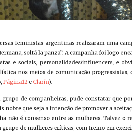
iversas feministas argentinas realizaram uma cam
ermana, soltá la panza”. A campanha foi logo enc
stas e sociais, personalidades/influencers, e o
ística nos meios de comunicação progressistas, 
o,
Página12
e
Clarín
).
grupo de companheiras, pude constatar que por
ais nobre que seja a intenção de promover a aceita
a não é consenso entre as mulheres. Talvez o re
m grupo de mulheres críticas, com treino em exerc