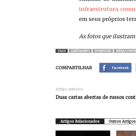
infraestrutura comu
em seus próprios ter
As fotos que ilustram
TAGS
CAPITALISMO
JUVENTUDE
MÍDIA/COMUN
COMPARTILHAR
Facebook
Artigo anterior
Duas cartas abertas de russos cont
Artigos Relacionados
Outros Artigos