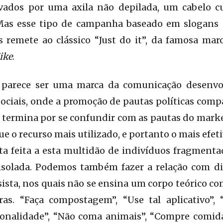
vados por uma axila não depilada, um cabelo c
. Mas esse tipo de campanha baseado em slogans 
 remete ao clássico “Just do it”, da famosa marc
ike
.
 parece ser uma marca da comunicação desenvol
ociais, onde a promoção de pautas políticas compa
 termina por se confundir com as pautas do marke
 o recurso mais utilizado, e portanto o mais efe
ta feita a esta multidão de indivíduos fragment
isolada. Podemos também fazer a relação com d
sista, nos quais não se ensina um corpo teórico co
ras. “Faça compostagem”, “Use tal aplicativo”, 
ionalidade”, “Não coma animais”, “Compre comida