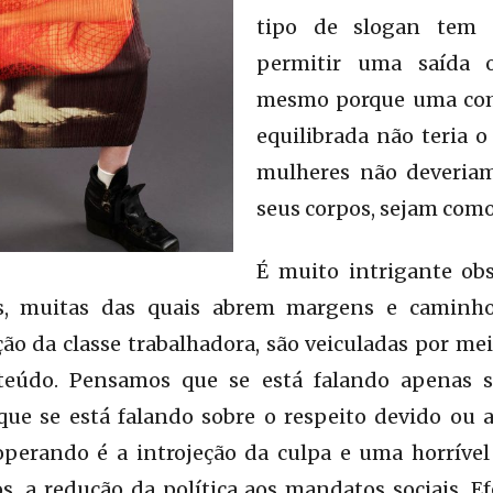
tipo de slogan tem 
permitir uma saída o
mesmo porque uma com
equilibrada não teria 
mulheres não deveria
seus corpos, sejam como 
É muito intrigante ob
as, muitas das quais abrem margens e camin
ção da classe trabalhadora, são veiculadas por me
eúdo. Pensamos que se está falando apenas s
ue se está falando sobre o respeito devido ou a
perando é a introjeção da culpa e uma horrível
, a redução da política aos mandatos sociais. Ef