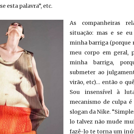
se esta palavra”, etc.
As companheiras rel
situação: mas e se eu
minha barriga (porque 
meu corpo em geral, 
minha barriga, por
submeter ao julgament
virão, etc)… então o qu
Sou insensível à lu
mecanismo de culpa é
slogan da Nike. “Simple
lo talvez não mude mui
fazê-lo te torna um inút