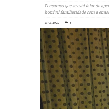
Pensamos que se está falando apen
horrível familiaridade com a emis
23/03/2022
3