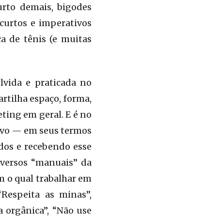
urto demais, bigodes
curtos e imperativos
a de tênis (e muitas
vida e praticada no
rtilha espaço, forma,
ting em geral. E é no
tivo — em seus termos
ados e recebendo esse
iversos “manuais” da
m o qual trabalhar em
“Respeita as minas”,
 orgânica”, “Não use