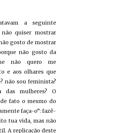
atavam a seguinte
 não quiser mostrar
não gosto de mostrar
porque não gosto da
que não quero me
o e aos olhares que
ê? não sou feminista?
ta das mulheres? O
 de fato o mesmo do
smente faça-o”: fazê-
to tua vida, mas não
il. A replicação deste