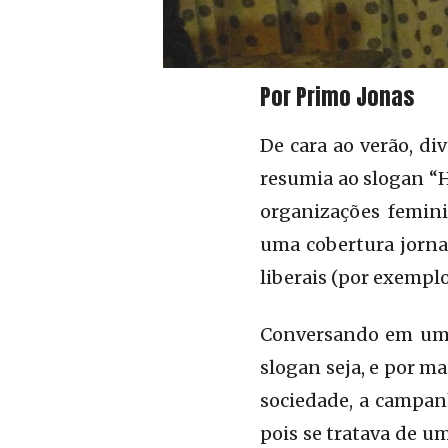
Por Primo Jonas
De cara ao verão, d
resumia ao slogan “H
organizações femini
uma cobertura jornal
liberais (por exempl
Conversando em um 
slogan seja, e por m
FW 2020
sociedade, a campanh
pois se tratava de u