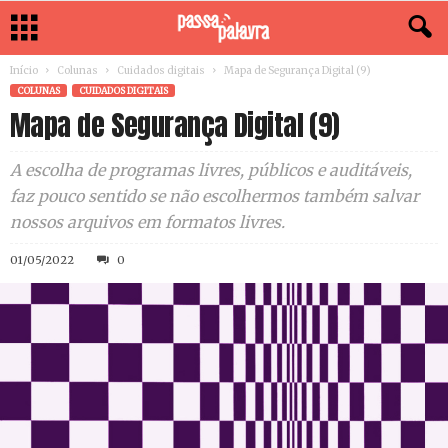
Início
Colunas
Cuidados digitais
Mapa de Segurança Digital (9)
COLUNAS
CUIDADOS DIGITAIS
Mapa de Segurança Digital (9)
A escolha de programas livres, públicos e auditáveis,
faz pouco sentido se não escolhermos também salvar
nossos arquivos em formatos livres.
01/05/2022
0