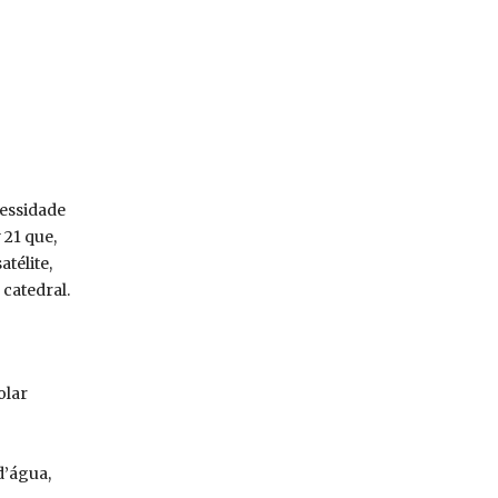
essidade
 21 que,
télite,
catedral.
olar
d’água,