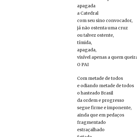
apagada
a Catedral
com seu sino convocador,
já não ostenta uma cruz
ou talvez ostente,
tímida,
apagada,
visível apenas a quem queira
O PAI
Com metade de todos
e odiando metade de todos
o hasteado Brasil
da ordem e progresso
segue firme e imponente,
ainda que em pedaços
fragmentado
estraçalhado
fatiado