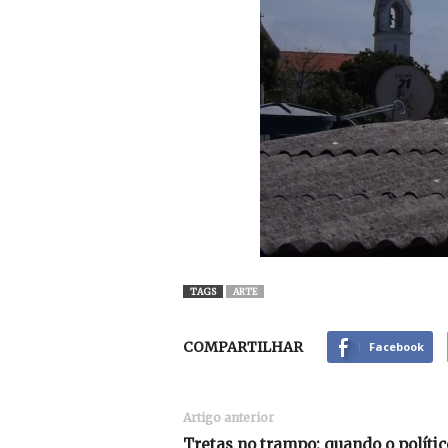
TAGS
ARTE
COMPARTILHAR
Facebook
Artigo anterior
Tretas no trampo: quando o polític