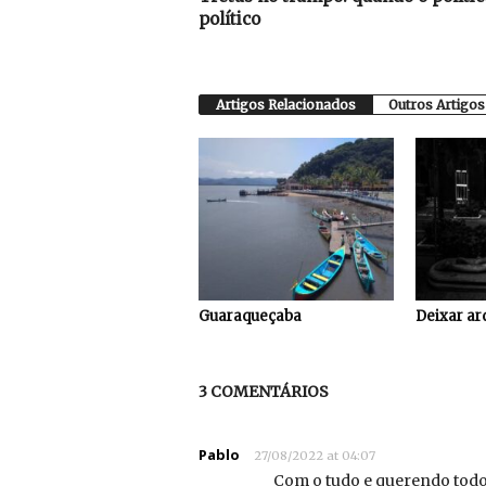
político
Artigos Relacionados
Outros Artigos
Guaraqueçaba
Deixar ar
3 COMENTÁRIOS
Pablo
27/08/2022 at 04:07
Com o tudo e querendo tod