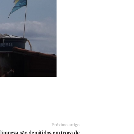
Próximo artigo
 limpeza são demitidos em troca de