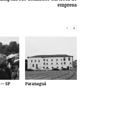
empresa
 — SP
Paranaguá