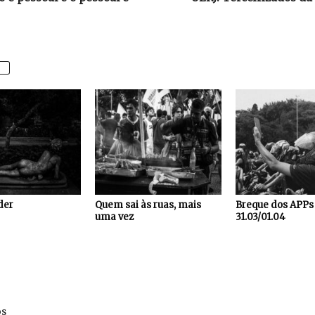
der
Quem sai às ruas, mais
Breque dos APPs
uma vez
31.03/01.04
os