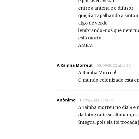
é possível avistar
entre a antena e o difusor
quiçá atrapalhando a sinton
algo de verde
lembrando-nos que nem tu
está morto
AMÉM
A Rainha Morreu!
08/09/2022 at 19:32
A Rainha Morreu!!
O mundo colonizado está em
Anônimo
10/09/2022 at 12:55
A rainha morreu no dia 8 e n
da fotografia se alinham, es
íntegra, pois ela foi trocad