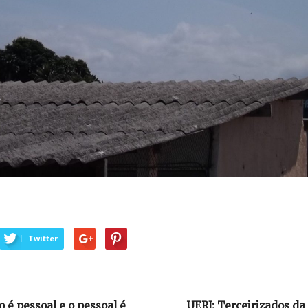
Twitter
o é pessoal e o pessoal é
UERJ: Terceirizados da