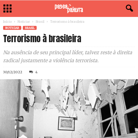
Início
Noticiar
Brasil
Terrorismo à brasileira
NOTICIAR
BRASIL
Terrorismo à brasileira
Na ausência de seu principal líder, talvez reste à direita
radical justamente a violência terrorista.
30/12/2022
4