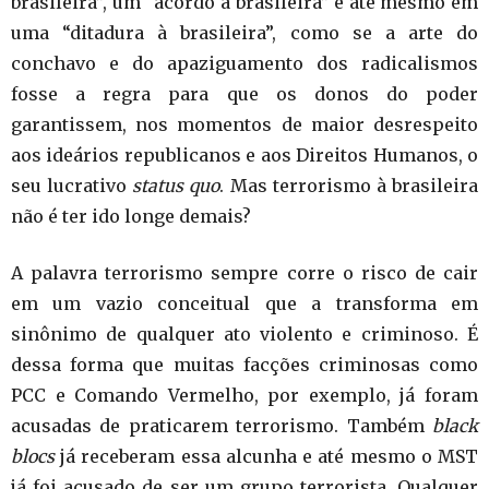
brasileira”, um “acordo à brasileira” e até mesmo em
uma “ditadura à brasileira”, como se a arte do
conchavo e do apaziguamento dos radicalismos
fosse a regra para que os donos do poder
garantissem, nos momentos de maior desrespeito
aos ideários republicanos e aos Direitos Humanos, o
seu lucrativo
status quo
. Mas terrorismo à brasileira
não é ter ido longe demais?
A palavra terrorismo sempre corre o risco de cair
em um vazio conceitual que a transforma em
sinônimo de qualquer ato violento e criminoso. É
dessa forma que muitas facções criminosas como
PCC e Comando Vermelho, por exemplo, já foram
acusadas de praticarem terrorismo. Também
black
blocs
já receberam essa alcunha e até mesmo o MST
já foi acusado de ser um grupo terrorista. Qualquer