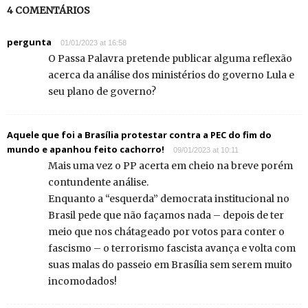
4 COMENTÁRIOS
pergunta
01/01/2023 at 16:58
O Passa Palavra pretende publicar alguma reflexão
acerca da análise dos ministérios do governo Lula e
seu plano de governo?
Aquele que foi a Brasília protestar contra a PEC do fim do
mundo e apanhou feito cachorro!
09/01/2023 at 10:11
Mais uma vez o PP acerta em cheio na breve porém
contundente análise.
Enquanto a “esquerda” democrata institucional no
Brasil pede que não façamos nada – depois de ter
meio que nos chátageado por votos para conter o
fascismo – o terrorismo fascista avança e volta com
suas malas do passeio em Brasília sem serem muito
incomodados!