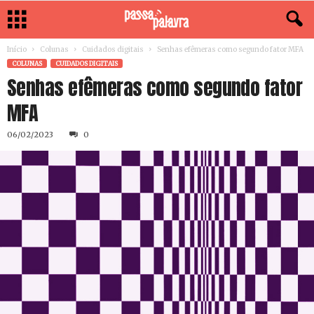
Início
Colunas
Cuidados digitais
Senhas efêmeras como segundo fator MFA
COLUNAS
CUIDADOS DIGITAIS
Senhas efêmeras como segundo fator
MFA
06/02/2023
0