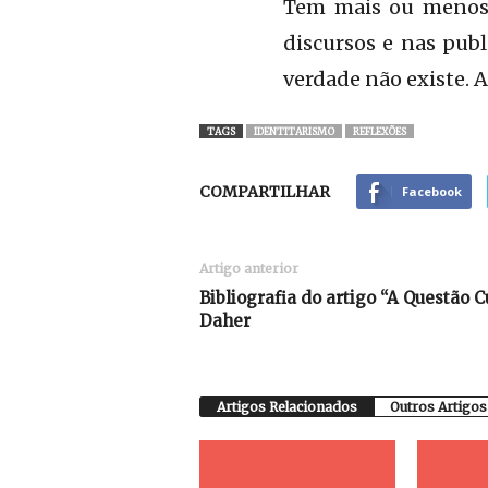
Tem mais ou menos u
discursos e nas publ
verdade não existe. A 
TAGS
IDENTITARISMO
REFLEXÕES
COMPARTILHAR
Facebook
Artigo anterior
Bibliografia do artigo “A Questão C
Daher
Artigos Relacionados
Outros Artigos