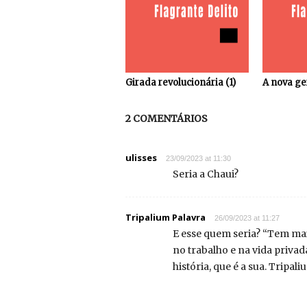
Girada revolucionária (1)
A nova ge
2 COMENTÁRIOS
ulisses
23/09/2023 at 11:30
Seria a Chaui?
Tripalium Palavra
26/09/2023 at 11:27
E esse quem seria? “Tem mai
no trabalho e na vida privada
história, que é a sua. Tripal