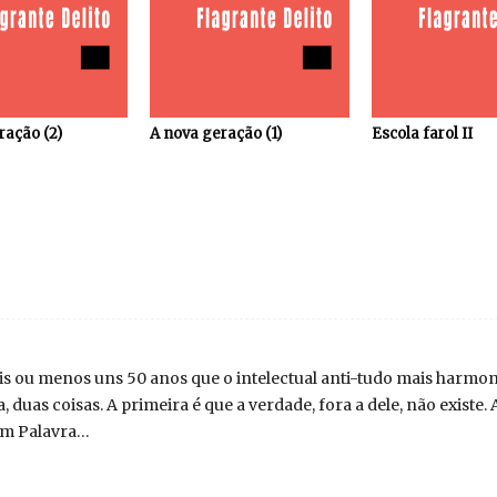
ração (2)
A nova geração (1)
Escola farol II
s ou menos uns 50 anos que o intelectual anti-tudo mais harmoni
, duas coisas. A primeira é que a verdade, fora a dele, não existe. A
ium Palavra…