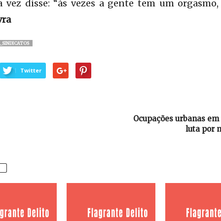
a vez disse: “às vezes a gente tem um orgasmo,
vra
_SINDICATOS
Twitter
Ocupações urbanas em n
luta por 