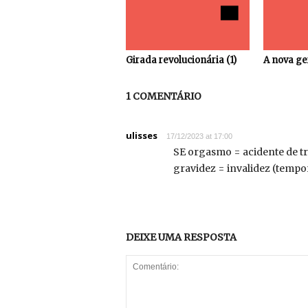
Girada revolucionária (1)
A nova ge
1 COMENTÁRIO
ulisses
17/12/2023 at 17:00
SE orgasmo = acidente de t
gravidez = invalidez (temp
DEIXE UMA RESPOSTA