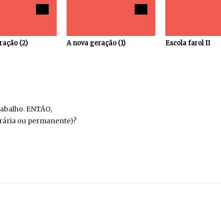
ração (2)
A nova geração (1)
Escola farol II
rabalho. ENTÃO,
orária ou permanente)?