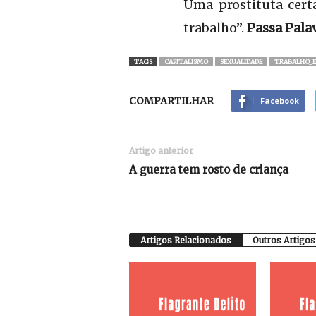
Uma prostituta cert
trabalho”.
Passa Pala
TAGS
CAPITALISMO
SEXUALIDADE
TRABALHO_E
COMPARTILHAR
Facebook
Artigo anterior
A guerra tem rosto de criança
Artigos Relacionados
Outros Artigos